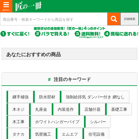
T
o
詳細検索
(c
新規会員登録
g
u
g
r
(c
ログイン
r
l
u
e
r
(c
e
マイページ
n
r
あなたにおすすめの商品
u
n
t)
e
r
n
a
商品カテゴリから選ぶ
r
t)
e
v
#
注目のキーワード
n
i
基礎・土台関連
t)
g
継手補強
防水部材
強制給排気 ダンパー付き 網なし
a
構造金物
木ネジ
丸座金
内装造作
店舗什器
基礎工事
t
耐震制震
i
木工事
ホワイトハンガーパイプ
シルバー
o
機械打 釘・ビス
タナカ
気密施工
エムエフ
住宅設備
n