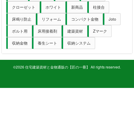
クローゼット
ホワイト
新商品
柱接合
釘・ねじ
床鳴り防止
リフォーム
コンパクト金物
Joto
接着剤
ボルト用
床用接着剤
建築資材
Zマーク
防水・気密部材
収納金物
養生シート
収納システム
断熱材
©2026 住宅建築資材と金物通販の【匠の一冊】 All rights reserved.
養生・保護材
屋内用手すり
屋外用手すり
棚柱・収納
点検口・収納庫