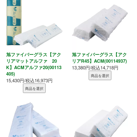
内装部材
水廻り
物干し
旭ファイバーグラス【アク
旭ファイバーグラス【アク
換気部材
リアマットアルファ 20
リアR45】ACM(00114937)
K】ACMアルファ20(00113
13,380円/税込14,718円
405)
通気部材
商品を選択
15,430円/税込16,973円
商品を選択
外装部材
アルミ型材
外構部材