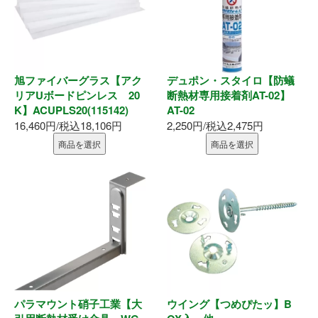
お問い合わせ
旭ファイバーグラス【アク
デュポン・スタイロ【防蟻
リアUボードピンレス 20
断熱材専用接着剤AT-02】
K】ACUPLS20(115142)
AT-02
16,460円/税込18,106円
2,250円/税込2,475円
商品を選択
商品を選択
パラマウント硝子工業【大
ウイング【つめぴたッ】B