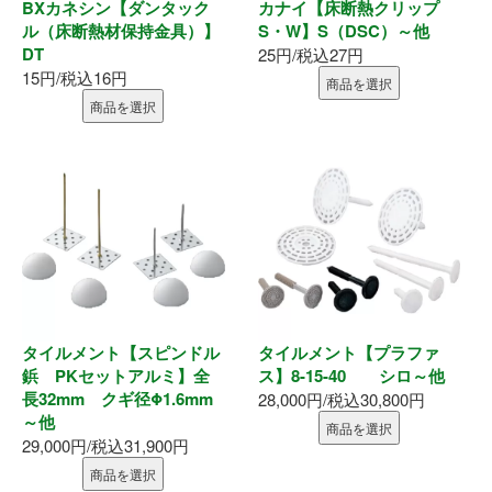
BXカネシン【ダンタック
カナイ【床断熱クリップ
ル（床断熱材保持金具）】
S・W】S（DSC）～他
DT
25円/税込27円
15円/税込16円
商品を選択
商品を選択
タイルメント【スピンドル
タイルメント【プラファ
鋲 PKセットアルミ】全
ス】8-15-40 シロ～他
長32mm クギ径Φ1.6mm
28,000円/税込30,800円
～他
商品を選択
29,000円/税込31,900円
商品を選択