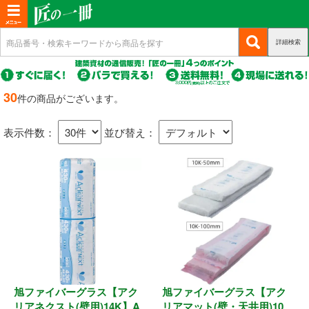
T
o
詳細検索
(c
新規会員登録
g
u
g
r
(c
ログイン
r
l
u
30
件の商品がございます。
e
r
(c
e
マイページ
n
r
u
n
t)
表示件数：
並び替え：
e
r
n
a
商品カテゴリから選ぶ
r
t)
e
v
n
i
基礎・土台関連
t)
g
a
構造金物
t
耐震制震
i
o
旭ファイバーグラス【アク
旭ファイバーグラス【アク
機械打 釘・ビス
n
リアネクスト(壁用)14K】A
リアマット(壁・天井用)10