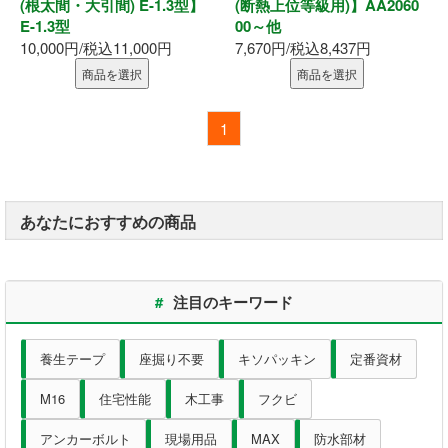
(根太間・大引間) E-1.3型】
(断熱上位等級用)】AA2060
E-1.3型
00～他
10,000円/税込11,000円
7,670円/税込8,437円
商品を選択
商品を選択
1
あなたにおすすめの商品
#
注目のキーワード
養生テープ
座掘り不要
キソパッキン
定番資材
M16
住宅性能
木工事
フクビ
アンカーボルト
現場用品
MAX
防水部材