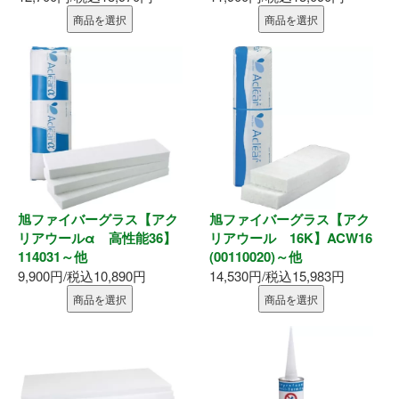
墨出器・距離計
商品を選択
商品を選択
測定・検査
大工道具
作業工具
作業用品
旭ファイバーグラス【アク
旭ファイバーグラス【アク
リアウールα 高性能36】
リアウール 16K】ACW16
ホーム
114031～他
(00110020)～他
9,900円/税込10,890円
14,530円/税込15,983円
初めての方へ
商品を選択
商品を選択
会社案内
お支払い方法