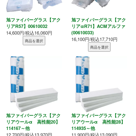
表札
ポスト
旭ファイバーグラス【アク
旭ファイバーグラス【アク
リアR57】00610032
リアαR71】ACMアルファ
現場用品
(00610033)
14,600円/税込16,060円
16,100円/税込17,710円
商品を選択
照明
商品を選択
充電工具
エアー工具
電動工具
電動工具刃物
旭ファイバーグラス【アク
旭ファイバーグラス【アク
リアウールα 高性能20】
リアウールα 高性能28】
電動工具アクセサリ
114167～他
114935～他
12,700円/税込13,970円
11,900円/税込13,090円