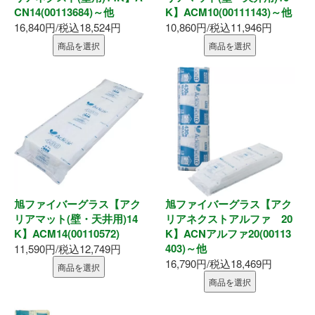
CN14(00113684)～他
K】ACM10(00111143)～他
釘・ねじ
16,840円/税込18,524円
10,860円/税込11,946円
商品を選択
商品を選択
接着剤
防水・気密部材
断熱材
養生・保護材
屋内用手すり
旭ファイバーグラス【アク
旭ファイバーグラス【アク
リアマット(壁・天井用)14
リアネクストアルファ 20
K】ACM14(00110572)
K】ACNアルファ20(00113
屋外用手すり
403)～他
11,590円/税込12,749円
16,790円/税込18,469円
商品を選択
棚柱・収納
商品を選択
点検口・収納庫