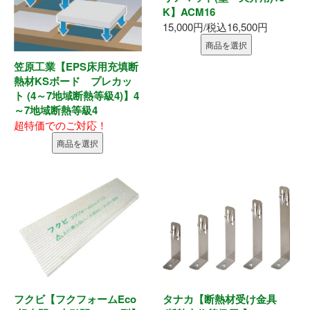
K】ACM16
15,000円/税込16,500円
商品を選択
笠原工業【EPS床用充填断
熱材KSボード プレカッ
ト (4～7地域断熱等級4)】4
～7地域断熱等級4
超特価でのご対応！
商品を選択
フクビ【フクフォームEco
タナカ【断熱材受け金具