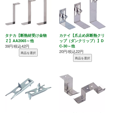
タナカ【断熱材受け金物
カナイ【爪止め床断熱クリ
Ｚ】AA2065～他
ップ（ダンクリップ）】D
C-30～他
39円/税込42円
20円/税込22円
商品を選択
商品を選択