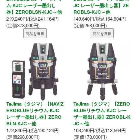
ム-KJC レーザー墨出し
JC レーザー墨出し器】ZE
釘・ねじ
器】ZEROBLSN-KJC～他
ROBLS-KJC～他
219,240円/税込241,164円
149,640円/税込164,604円
(定価378,000円)
(定価258,000円)
接着剤
商品を選択
商品を選択
防水・気密部材
断熱材
養生・保護材
屋内用手すり
TaJIma（タジマ）【NAVIZ
TaJIma（タジマ）【ZERO
屋外用手すり
EROBLUEリチウム-KJC
BLUEリチウム-KJC レー
レーザー墨出し器】ZERO
ザー墨出し器】ZEROBL-K
棚柱・収納
BLN-KJC～他
JC～他
172,840円/税込190,124円
103,240円/税込113,564円
(定価298,000円)
(定価178,000円)
点検口・収納庫