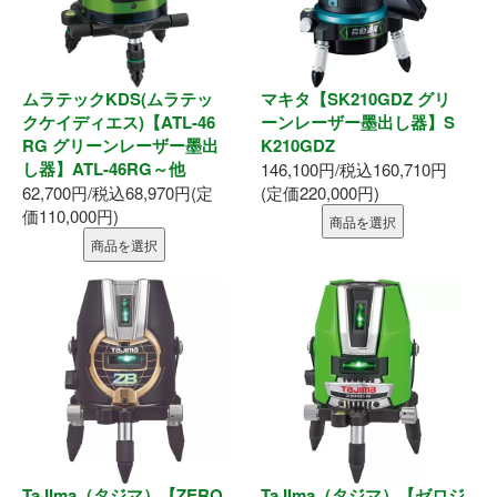
ムラテックKDS(ムラテッ
マキタ【SK210GDZ グリ
クケイディエス)【ATL-46
ーンレーザー墨出し器】S
RG グリーンレーザー墨出
K210GDZ
し器】ATL-46RG～他
146,100円/税込160,710円
62,700円/税込68,970円(定
(定価220,000円)
価110,000円)
商品を選択
商品を選択
TaJIma（タジマ）【ZERO
TaJIma（タジマ）【ゼロジ