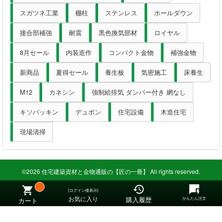
スガツネ工業
棚柱
ステンレス
ホールダウン
接合部補強
耐震
黒色換気部材
ロイヤル
8月セール
内装造作
コンパクト金物
補強金物
新商品
夏得セール
養生板
気密施工
床養生
M12
カネシン
強制給排気 ダンパー付き 網なし
キソパッキン
デュポン
住宅設備
木造住宅
現場清掃
©2026 住宅建築資材と金物通販の【匠の一冊】 All rights reserved.
(ログイン後表示)
お気に入り
購入履歴
かんたん注文
カート