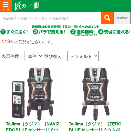
T
o
詳細検索
(c
新規会員登録
g
u
g
r
(c
ログイン
r
l
u
113
件の商品がございます。
e
r
(c
e
マイページ
n
r
u
n
t)
表示件数：
並び替え：
e
r
n
a
商品カテゴリから選ぶ
r
t)
e
v
n
i
基礎・土台関連
t)
g
a
構造金物
t
耐震制震
i
o
TaJIma（タジマ）【NAVIZ
TaJIma（タジマ）【ZERO
機械打 釘・ビス
n
EROBLUEセンサーリチウ
BLUEセンサーリチウム-K