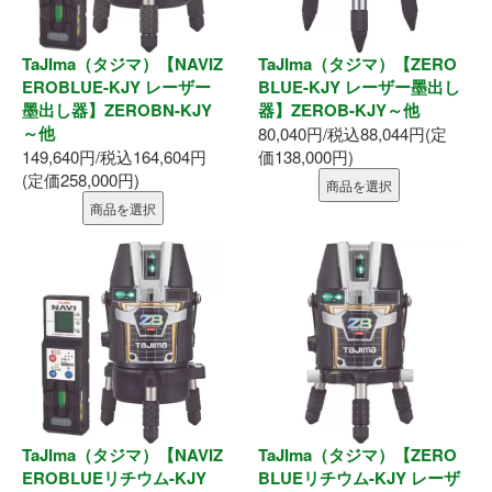
墨出器・距離計
TaJIma（タジマ）【NAVIZ
TaJIma（タジマ）【ZERO
測定・検査
EROBLUE-KJY レーザー
BLUE-KJY レーザー墨出し
墨出し器】ZEROBN-KJY
器】ZEROB-KJY～他
大工道具
～他
80,040円/税込88,044円(定
149,640円/税込164,604円
価138,000円)
(定価258,000円)
作業工具
商品を選択
商品を選択
作業用品
ホーム
初めての方へ
会社案内
お支払い方法
TaJIma（タジマ）【NAVIZ
TaJIma（タジマ）【ZERO
EROBLUEリチウム-KJY
BLUEリチウム-KJY レーザ