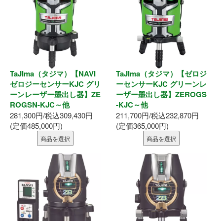
表札
ポスト
現場用品
TaJIma（タジマ）【NAVI
TaJIma（タジマ）【ゼロジ
照明
ゼロジーセンサーKJC グリ
ーセンサーKJC グリーンレ
ーンレーザー墨出し器】ZE
ーザー墨出し器】ZEROGS
充電工具
ROGSN-KJC～他
-KJC～他
281,300円/税込309,430円
211,700円/税込232,870円
(定価485,000円)
(定価365,000円)
エアー工具
商品を選択
商品を選択
電動工具
電動工具刃物
電動工具アクセサリ