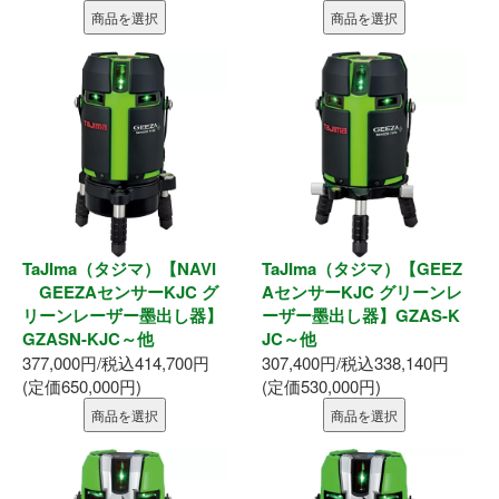
商品を選択
商品を選択
内装部材
水廻り
物干し
換気部材
TaJIma（タジマ）【NAVI
TaJIma（タジマ）【GEEZ
通気部材
GEEZAセンサーKJC グ
AセンサーKJC グリーンレ
リーンレーザー墨出し器】
ーザー墨出し器】GZAS-K
外装部材
GZASN-KJC～他
JC～他
377,000円/税込414,700円
307,400円/税込338,140円
(定価650,000円)
(定価530,000円)
アルミ型材
商品を選択
商品を選択
外構部材