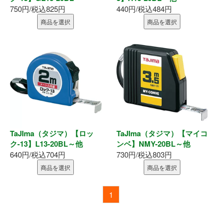
750円/税込825円
440円/税込484円
釘・ねじ
商品を選択
商品を選択
接着剤
防水・気密部材
断熱材
養生・保護材
TaJIma（タジマ）【ロッ
TaJIma（タジマ）【マイコ
屋内用手すり
ク-13】L13-20BL～他
ンベ】NMY-20BL～他
640円/税込704円
730円/税込803円
屋外用手すり
商品を選択
商品を選択
棚柱・収納
1
点検口・収納庫