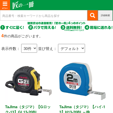
T
o
詳細検索
(c
新規会員登録
g
u
g
r
(c
ログイン
r
l
u
4
件の商品がございます。
e
r
(c
e
マイページ
n
r
u
n
t)
表示件数：
並び替え：
e
r
n
a
商品カテゴリから選ぶ
r
t)
e
v
n
i
基礎・土台関連
t)
g
a
構造金物
t
耐震制震
i
o
TaJIma（タジマ）【Gロッ
TaJIma（タジマ）【ハイ-1
機械打 釘・ビス
n
ク-13】GL13-20BL
3】H13-20BL～他