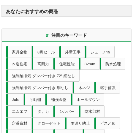
あなたにおすすめの商品
内装部材
水廻り
#
注目のキーワード
物干し
家具金物
8月セール
外壁工事
シューノ19
換気部材
木造住宅
高耐力
住宅性能
32mm
防水処理
通気部材
強制給排気 ダンパー付き 72° 網なし
強制給排気 ダンパー付き 網なし
木ネジ
継手補強
外装部材
Joto
可動棚
補強金物
ホールダウン
アルミ型材
エムエフ
タナカ
シルバー
防水部材
外構部材
定番資材
クローゼット
雨漏り防止
ビスどめ