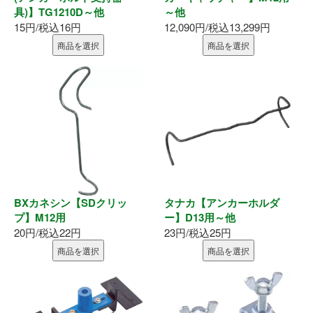
具)】TG1210D～他
～他
釘・ねじ
15円/税込16円
12,090円/税込13,299円
商品を選択
商品を選択
接着剤
防水・気密部材
断熱材
養生・保護材
屋内用手すり
BXカネシン【SDクリッ
タナカ【アンカーホルダ
プ】M12用
ー】D13用～他
20円/税込22円
23円/税込25円
屋外用手すり
商品を選択
商品を選択
棚柱・収納
点検口・収納庫