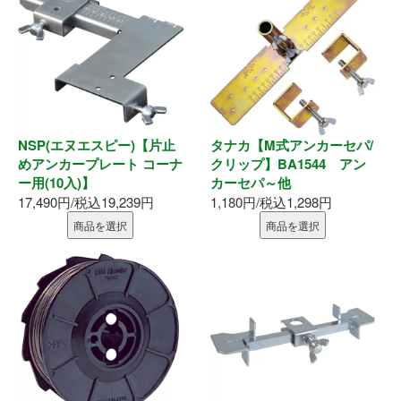
墨出器・距離計
測定・検査
大工道具
NSP(エヌエスピー)【片止
タナカ【M式アンカーセパ/
作業工具
めアンカープレート コーナ
クリップ】BA1544 アン
ー用(10入)】
カーセパ～他
作業用品
17,490円/税込19,239円
1,180円/税込1,298円
商品を選択
商品を選択
ホーム
初めての方へ
会社案内
お支払い方法