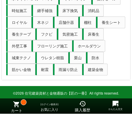
時短施工
継手補強
床下換気
消耗品
ロイヤル
木ネジ
店舗什器
棚柱
養生シート
養生テープ
フクビ
気密施工
床養生
外壁工事
フローリング施工
ホールダウン
城東テクノ
ウレタン樹脂
栗山
防水
筋かい金物
耐震
雨漏り防止
建築金物
©2026 住宅建築資材と金物通販の【匠の一冊】 All rights reserved.
(ログイン後表示)
お気に入り
購入履歴
かんたん注文
カート