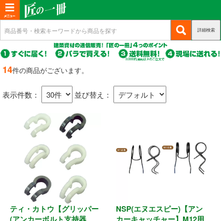
T
o
詳細検索
(c
新規会員登録
g
u
g
r
(c
ログイン
r
l
u
14
件の商品がございます。
e
r
(c
e
マイページ
n
r
u
n
t)
表示件数：
並び替え：
e
r
n
a
商品カテゴリから選ぶ
r
t)
e
v
n
i
基礎・土台関連
t)
g
a
構造金物
t
耐震制震
i
o
ティ・カトウ【グリッパー
NSP(エヌエスピー)【アン
機械打 釘・ビス
n
(アンカーボルト支持器
カーキャッチャー】M12用