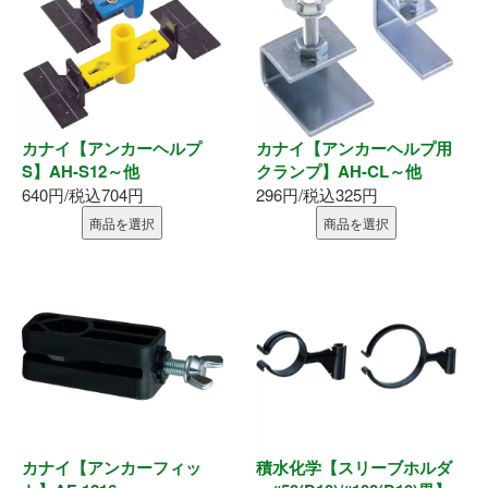
内装部材
水廻り
カナイ【アンカーヘルプ
カナイ【アンカーヘルプ用
物干し
S】AH-S12～他
クランプ】AH-CL～他
640円/税込704円
296円/税込325円
換気部材
商品を選択
商品を選択
通気部材
外装部材
アルミ型材
外構部材
カナイ【アンカーフィッ
積水化学【スリーブホルダ