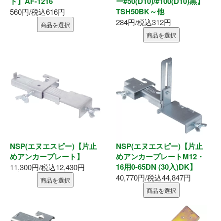
ト】AF-1216
ー#50(D10)/#100(D10)黒】
表札
TSH50BK～他
560円/税込616円
284円/税込312円
商品を選択
ポスト
商品を選択
現場用品
照明
充電工具
エアー工具
NSP(エヌエスピー)【片止
NSP(エヌエスピー)【片止
電動工具
めアンカープレート】
めアンカープレートM12・
16用0-65DN (30入)DK】
11,300円/税込12,430円
40,770円/税込44,847円
電動工具刃物
商品を選択
商品を選択
電動工具アクセサリ