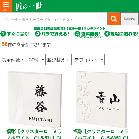
T
o
詳細検索
(c
新規会員登録
g
u
g
r
(c
ログイン
r
l
u
58
件の商品がございます。
e
r
(c
e
マイページ
n
r
u
n
t)
表示件数：
並び替え：
e
r
n
a
商品カテゴリから選ぶ
r
t)
e
v
n
i
基礎・土台関連
t)
g
a
構造金物
t
耐震制震
i
o
福彫【クリスターロ ミラ
福彫【クリスターロ ミラ
機械打 釘・ビス
n
ノホワイト CL5-531】CL
ノホワイト CL5-835】CL