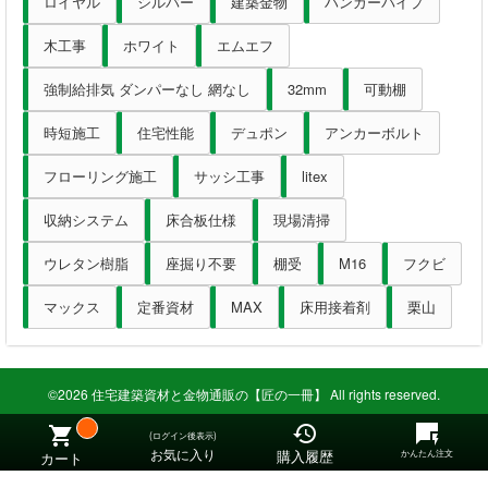
ロイヤル
シルバー
建築金物
ハンガーパイプ
木工事
ホワイト
エムエフ
強制給排気 ダンパーなし 網なし
32mm
可動棚
時短施工
住宅性能
デュポン
アンカーボルト
フローリング施工
サッシ工事
litex
収納システム
床合板仕様
現場清掃
ウレタン樹脂
座掘り不要
棚受
M16
フクビ
マックス
定番資材
MAX
床用接着剤
栗山
©2026 住宅建築資材と金物通販の【匠の一冊】 All rights reserved.
(ログイン後表示)
お気に入り
購入履歴
かんたん注文
カート