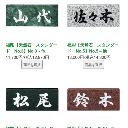
内装部材
水廻り
物干し
福彫【天然石 スタンダー
福彫【天然石 スタンダー
ド No.3】No.3～他
ド No.5】No.5～他
換気部材
11,700円/税込12,870円
13,000円/税込14,300円
商品を選択
商品を選択
通気部材
外装部材
アルミ型材
外構部材