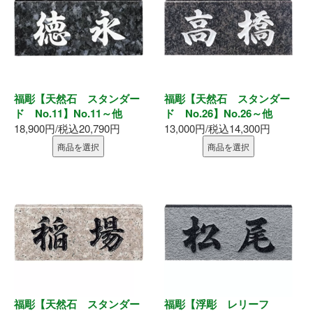
墨出器・距離計
測定・検査
大工道具
福彫【天然石 スタンダー
福彫【天然石 スタンダー
ド No.11】No.11～他
ド No.26】No.26～他
作業工具
18,900円/税込20,790円
13,000円/税込14,300円
商品を選択
商品を選択
作業用品
ホーム
初めての方へ
会社案内
お支払い方法
福彫【天然石 スタンダー
福彫【浮彫 レリーフ