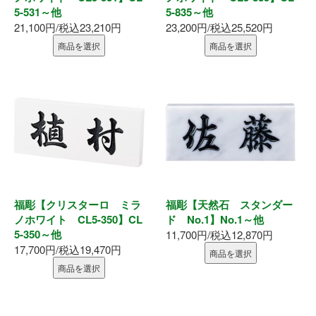
5-531～他
5-835～他
釘・ねじ
21,100円/税込23,210円
23,200円/税込25,520円
商品を選択
商品を選択
接着剤
防水・気密部材
断熱材
養生・保護材
屋内用手すり
福彫【クリスターロ ミラ
福彫【天然石 スタンダー
ノホワイト CL5-350】CL
ド No.1】No.1～他
5-350～他
11,700円/税込12,870円
屋外用手すり
17,700円/税込19,470円
商品を選択
商品を選択
棚柱・収納
点検口・収納庫