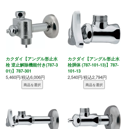
墨出器・距離計
測定・検査
大工道具
作業工具
カクダイ【アングル形止水
カクダイ【アングル形止水
作業用品
栓 逆止解除機能付き(787-3
栓胴体 (787-101-13)】787-
01)】787-301
101-13
5,460円/税込6,006円
2,540円/税込2,794円
ホーム
商品を選択
商品を選択
初めての方へ
会社案内
お支払い方法