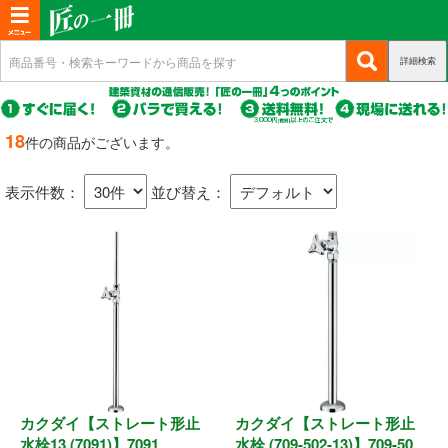
T
o
詳細検索
(c
新規会員登録
g
u
g
r
(c
ログイン
r
l
u
18
件の商品がございます。
e
r
(c
e
マイページ
n
r
u
n
t)
表示件数：
並び替え：
e
r
n
a
商品カテゴリから選ぶ
r
t)
e
v
n
i
基礎・土台関連
t)
g
a
構造金物
t
耐震制震
i
o
カクダイ【ストレート形止
カクダイ【ストレート形止
機械打 釘・ビス
n
水栓13 (7091)】7091
水栓 (709-502-13)】709-50