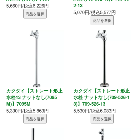
2-13
5,660円/税込6,226円
釘・ねじ
5,070円/税込5,577円
商品を選択
商品を選択
接着剤
防水・気密部材
断熱材
養生・保護材
屋内用手すり
カクダイ【ストレート形止
カクダイ【ストレート形止
水栓13 ナットなし(7095
水栓 ナットなし(709-526-1
M)】7095M
3)】709-526-13
屋外用手すり
5,330円/税込5,863円
5,530円/税込6,083円
商品を選択
商品を選択
棚柱・収納
点検口・収納庫