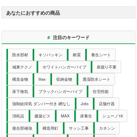
あなたにおすすめの商品
#
注目のキーワード
防水部材
キソパッキン
耐震
養生シート
城東テクノ
ホワイトハンガーパイプ
座掘り不要
構造金物
litex
収納金物
透湿防水シート
床下換気
ブラックハンガーパイプ
住宅性能
強制給排気 ダンパー付き 網なし
Joto
店舗什器
消耗品
建築ビス
MAX
床養生
シューノ19
接合部補強
構造用釘
サッシ工事
カネシン