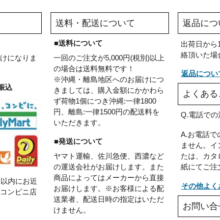
ポン
ホワイト
建築資材
継手補強
床養生
時短施工
サッシ工事
キソパッキン
送料・配送について
い
■送料について
のお届けになりま
一回のご注文が5,000円(税別)以上
の場合は送料無料です！
※沖縄・離島地区へのお届けにつ
ンビニ振込
きましては、購入金額にかかわら
ず荷物1個につき沖縄:一律1800
円、離島:一律1500円の配送料を
いただきます。