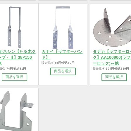
商品を選択
商品を選択
商
BXカネシン【たる木ク
カナイ【ラフターバン
タナカ【
ランプ・Ⅱ】38×150
ド】
ク】AA1
～他
販売価格 55円/税込60円
ーロック
販売価格 74円/税込81円
販売価格 35
商品を選択
商品を選択
商