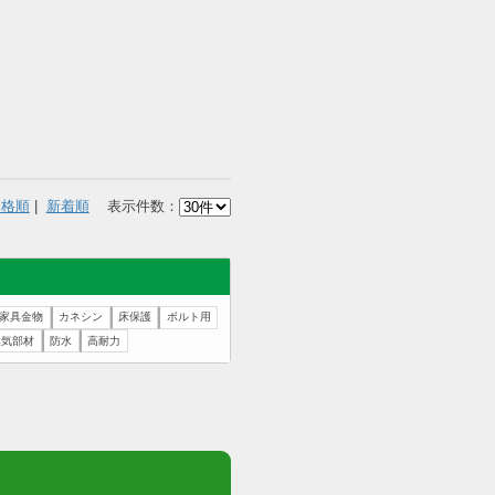
13
14
15
1
20
21
22
2
27
28
29
3
価格順
|
新着順
表示件数：
止
防水処理
家具金物
カネシン
床保護
ボルト用