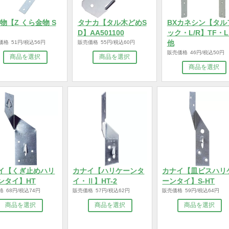
Z金物【Z くら金物 S
タナカ【タル木どめS
BXカ
S】
D】AA501100
ック・L
販売価格 51円/税込56円
販売価格 55円/税込60円
他
販売価格 4
商品を選択
商品を選択
カナイ【くぎ止めハリ
カナイ【ハリケーンタ
カナイ【
ケーンタイ】HT
イ・Ⅱ】HT-2
ーンタイ】
販売価格 68円/税込74円
販売価格 57円/税込62円
販売価格 59