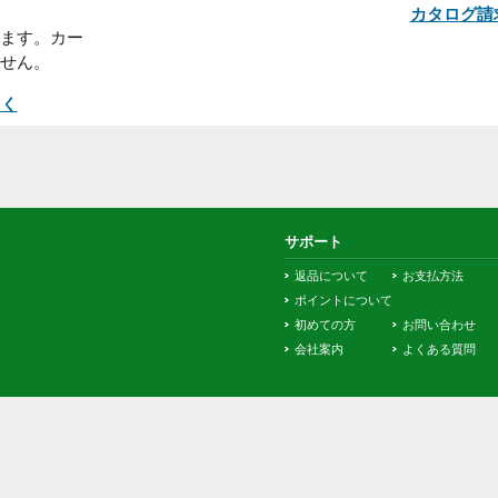
■発送について
ヤマト運輸、佐川急便、西濃など
の運送会社がお届けします。また
商品によってはメーカーから直接
15日以内にお近
お届けします。※お客様による配
、又はコンビニ店
送業者、配送日時の指定はいただ
い。
けません。
になります。カー
出来ません。
て詳しく
サポート