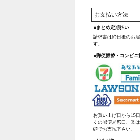
養生テープ
夏得セール
デュ
お買い物ガイド
お支払い方法
■まとめ定期払
請求書は締日後
す。
■郵便振替・コ