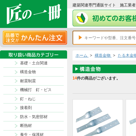
建築関連専門通販サイト 施
ホーム
>
構造金物
>
た
基礎・土台関連
構造金物
14
件の商品がございます。
耐震制震
機械打 釘・ビス
釘・ねじ
接着剤
防水・気密部材