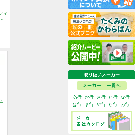
ネシン【タルフィ
/R】TF・L～
6円/税込50円
商品を選択
あ行
か行
さ
皿ビスハリケ
は行
ま行
や
S-HT
円/税込64円