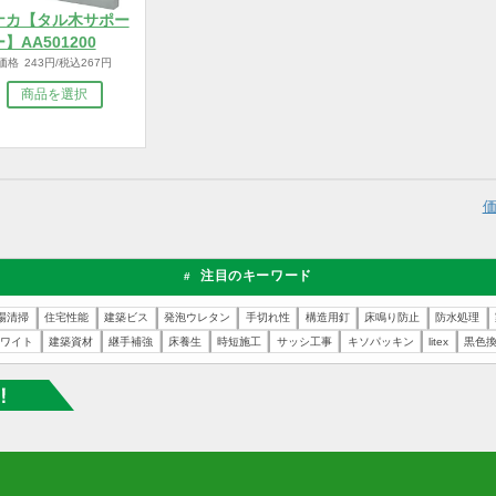
タナカ【タル木サポー
ター】AA501200
販売価格 243円/税込267円
商品を選択
注目のキーワード
#
合
現場清掃
住宅性能
建築ビス
発泡ウレタン
手切れ性
構造用釘
床鳴り防