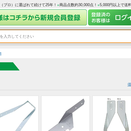
工業者（プロ）に選ばれて続けて25年！
●
商品点数約30,000点！
●
5,0
る木金物