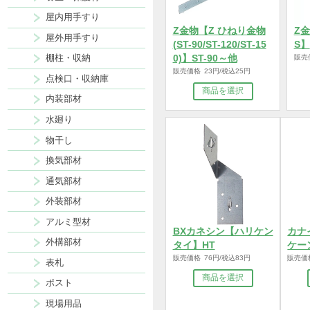
断熱材
養生・保護材
屋内用手すり
Z金物【Z ひねり金物
屋外用手すり
(ST-90/ST-120/ST-15
棚柱・収納
0)】ST-90～他
販売価格 23円/税込25円
点検口・収納庫
商品を選択
内装部材
水廻り
物干し
換気部材
通気部材
外装部材
アルミ型材
BXカネシン【ハリケン
外構部材
タイ】HT
販売価格 76円/税込83円