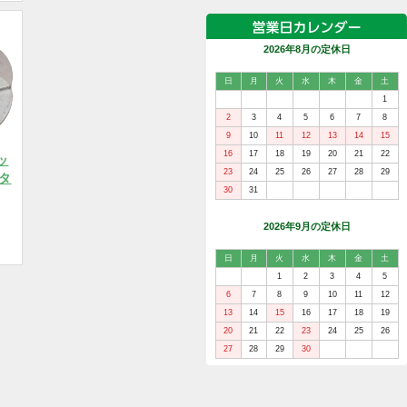
品を選択
2026年
日
月
火
水
2
3
4
5
9
10
11
1
16
17
18
1
ラフターロッ
23
24
25
2
00900(ラフタ
30
31
)～他
4円/税込389円
2026年
品を選択
日
月
火
水
1
2
6
7
8
9