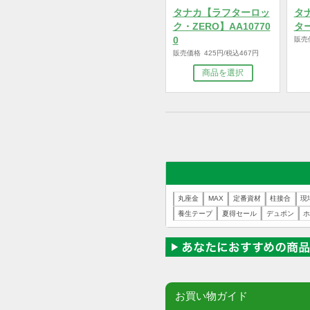
タナカ【ラフターロッ
ク・ZERO】AA10770
0
販売価格 425円/税込467円
商品を選択
丸座金
MAX
定番資材
柱接