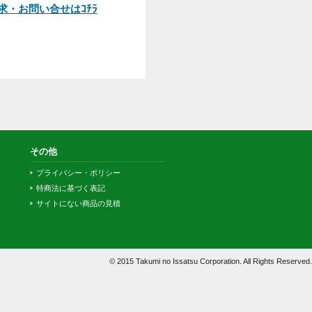
A.お電話でのご注文は承っており
ません。インターネットからかま
たは、カタログ付属の専用FAX用
紙にてご注文ください。
その他よくあるご質問はコチラ
お問い合せ
カタログ請求・お問い合せはｺﾁﾗ
その他