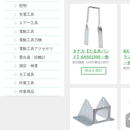
表札
商品を選択
ポスト
現場用品
照明
充電工具
エアー工具
電動工具
電動工具刃物
電動工具アクセサリ
タナカ【たる木バン
ド】AA501500～他
墨出器・距離計
販売価格 124円/税込136円
測定・検査
商品を選択
大工道具
作業工具
作業用品