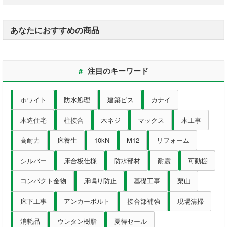
釘・ねじ
あなたにおすすめの商品
接着剤
防水・気密部材
#
注目のキーワード
断熱材
ホワイト
防水処理
建築ビス
カナイ
養生・保護材
木造住宅
柱接合
木ネジ
マックス
木工事
高耐力
床養生
10kN
M12
リフォーム
屋内用手すり
シルバー
床合板仕様
防水部材
耐震
可動棚
屋外用手すり
コンパクト金物
床鳴り防止
基礎工事
栗山
棚柱・収納
床下工事
アンカーボルト
接合部補強
現場清掃
消耗品
ウレタン樹脂
夏得セール
点検口・収納庫