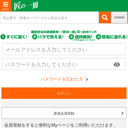
T
o
詳細検索
(c
新規会員登録
g
u
g
r
(c
ログイン
r
l
u
e
r
(c
e
マイページ
n
r
u
n
t)
e
r
n
a
商品カテゴリから選ぶ
r
visibility
t)
e
v
n
i
パスワードを忘れた方
基礎・土台関連
t)
g
a
構造金物
ログイン
t
耐震制震
i
新規会員登録
o
機械打 釘・ビス
会員登録をすると便利なMyページをご利用いただけます。
n