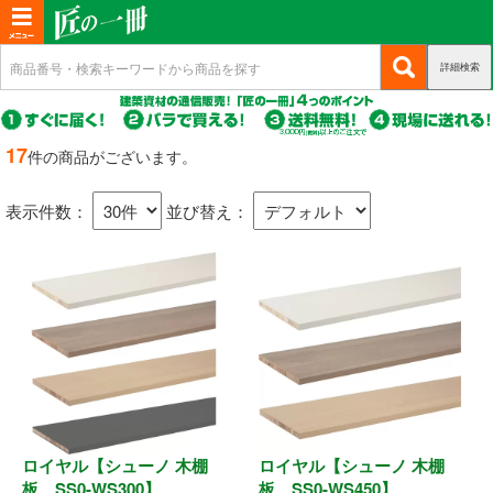
T
o
詳細検索
(c
新規会員登録
g
u
g
r
(c
ログイン
r
l
u
17
件の商品がございます。
e
r
(c
e
マイページ
n
r
u
n
t)
表示件数：
並び替え：
e
r
n
a
商品カテゴリから選ぶ
r
t)
e
v
n
i
基礎・土台関連
t)
g
a
構造金物
t
耐震制震
i
o
ロイヤル【シューノ 木棚
ロイヤル【シューノ 木棚
機械打 釘・ビス
n
板 SS0-WS300】
板 SS0-WS450】