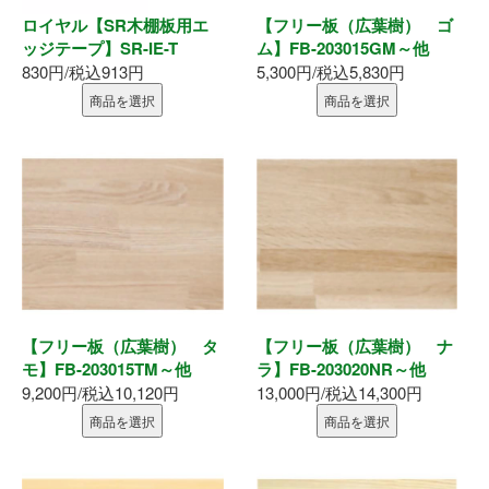
表札
ロイヤル【SR木棚板用エ
【フリー板（広葉樹） ゴ
ッジテープ】SR-IE-T
ム】FB-203015GM～他
ポスト
830円/税込913円
5,300円/税込5,830円
商品を選択
商品を選択
現場用品
照明
充電工具
エアー工具
電動工具
【フリー板（広葉樹） タ
【フリー板（広葉樹） ナ
モ】FB-203015TM～他
ラ】FB-203020NR～他
9,200円/税込10,120円
13,000円/税込14,300円
電動工具刃物
商品を選択
商品を選択
電動工具アクセサリ