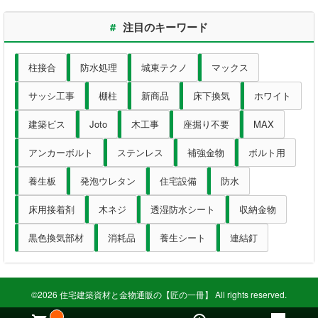
#
注目のキーワード
柱接合
防水処理
城東テクノ
マックス
サッシ工事
棚柱
新商品
床下換気
ホワイト
建築ビス
Joto
木工事
座掘り不要
MAX
アンカーボルト
ステンレス
補強金物
ボルト用
養生板
発泡ウレタン
住宅設備
防水
床用接着剤
木ネジ
透湿防水シート
収納金物
黒色換気部材
消耗品
養生シート
連結釘
©2026 住宅建築資材と金物通販の【匠の一冊】 All rights reserved.