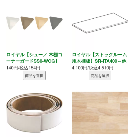
内装部材
水廻り
物干し
ロイヤル【シューノ 木棚コ
ロイヤル【ストックルーム
換気部材
ーナーガードSS0-WCG】
用木棚板】SR-ITA400～他
140円/税込154円
4,100円/税込4,510円
通気部材
商品を選択
商品を選択
外装部材
アルミ型材
外構部材