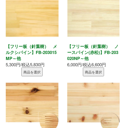
墨出器・距離計
測定・検査
大工道具
【フリー板（針葉樹） メ
【フリー板（針葉樹） ノ
作業工具
ルクシパイン】FB-203015
ースパイン(赤松)】FB-203
MP～他
020NP～他
作業用品
5,300円/税込5,830円
6,000円/税込6,600円
商品を選択
商品を選択
ホーム
初めての方へ
会社案内
お支払い方法