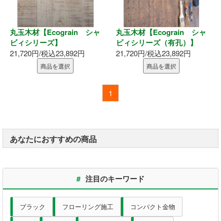
表札
ポスト
丸玉木材【Ecograin シャ
丸玉木材【Ecograin シャ
ビィシリーズ】
ビィシリーズ（有孔）】
現場用品
21,720円/税込23,892円
21,720円/税込23,892円
商品を選択
商品を選択
照明
1
充電工具
エアー工具
あなたにおすすめの商品
電動工具
電動工具刃物
#
注目のキーワード
電動工具アクセサリ
ブラック
フローリング施工
コンパクト金物