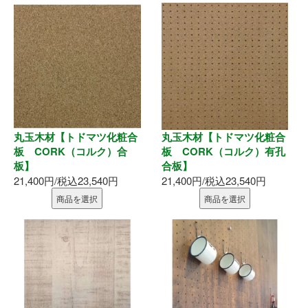
内装部材
水廻り
物干し
換気部材
丸玉木材【トドマツ化粧合
丸玉木材【トドマツ化粧合
板 CORK（コルク）合
板 CORK（コルク）有孔
板】
合板】
通気部材
21,400円/税込23,540円
21,400円/税込23,540円
商品を選択
商品を選択
外装部材
アルミ型材
外構部材