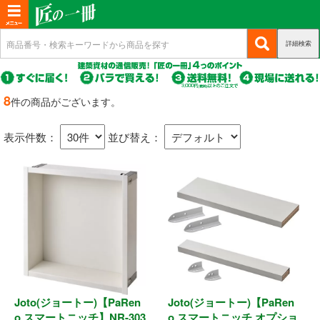
T
o
詳細検索
(c
新規会員登録
g
u
g
r
(c
ログイン
r
l
u
8
件の商品がございます。
e
r
(c
e
マイページ
n
r
u
n
t)
表示件数：
並び替え：
e
r
n
a
商品カテゴリから選ぶ
r
t)
e
v
n
i
基礎・土台関連
t)
g
a
構造金物
t
耐震制震
i
o
Joto(ジョートー)【PaRen
Joto(ジョートー)【PaRen
機械打 釘・ビス
n
o スマートニッチ】NR-303
o スマートニッチ オプショ