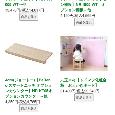
005-WT～他
ン棚板】NR-IS05-WT オ
釘・ねじ
プション棚板～他
13,470円/税込14,817円
4,150円/税込4,565円
商品を選択
接着剤
商品を選択
防水・気密部材
断熱材
養生・保護材
屋内用手すり
Joto(ジョートー)【PaRen
丸玉木材【トドマツ化粧合
o スマートニッチ オプショ
板 おえかきボード】
屋外用手すり
ンカウンター】NR-KT05オ
21,400円/税込23,540円
プションカウンター～他
商品を選択
棚柱・収納
4,350円/税込4,785円
商品を選択
点検口・収納庫