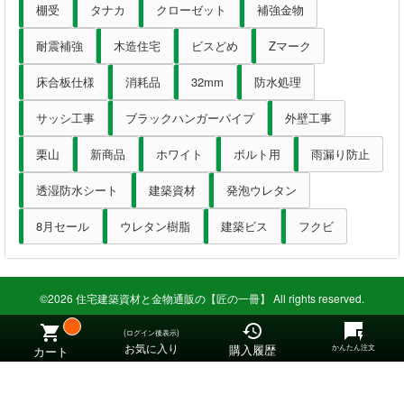
棚受
タナカ
クローゼット
補強金物
墨出器・距離計
耐震補強
木造住宅
ビスどめ
Zマーク
測定・検査
床合板仕様
消耗品
32mm
防水処理
大工道具
サッシ工事
ブラックハンガーパイプ
外壁工事
作業工具
栗山
新商品
ホワイト
ボルト用
雨漏り防止
透湿防水シート
建築資材
発泡ウレタン
作業用品
8月セール
ウレタン樹脂
建築ビス
フクビ
ホーム
初めての方へ
©2026 住宅建築資材と金物通販の【匠の一冊】 All rights reserved.
会社案内
(ログイン後表示)
お気に入り
購入履歴
かんたん注文
カート
お支払い方法