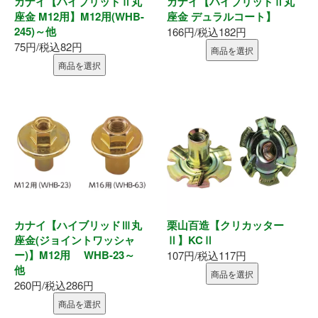
カナイ【ハイブリッドⅡ丸
カナイ【ハイブリッドⅡ丸
表札
座金 M12用】M12用(WHB-
座金 デュラルコート】
245)～他
166円/税込182円
ポスト
75円/税込82円
商品を選択
商品を選択
現場用品
照明
充電工具
エアー工具
電動工具
カナイ【ハイブリッドⅢ丸
栗山百造【クリカッター
座金(ジョイントワッシャ
Ⅱ】KCⅡ
ー)】M12用 WHB-23～
107円/税込117円
電動工具刃物
他
商品を選択
260円/税込286円
電動工具アクセサリ
商品を選択