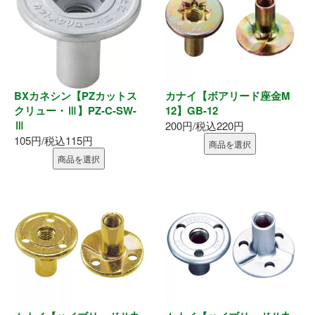
内装部材
水廻り
BXカネシン【PZカットス
カナイ【ボアリード座金M
物干し
クリュー・Ⅲ】PZ-C-SW-
12】GB-12
Ⅲ
200円/税込220円
換気部材
105円/税込115円
商品を選択
商品を選択
通気部材
外装部材
アルミ型材
外構部材