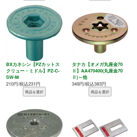
BXカネシン【PZカットス
タナカ【オメガ丸座金70
クリュー・ミドル】PZ-C-
Ⅱ】AA470400(丸座金70
SW-M
Ⅱ)～他
210円/税込231円
349円/税込383円
商品を選択
商品を選択