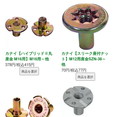
墨出器・距離計
測定・検査
大工道具
作業工具
カナイ【ハイブリッドⅡ丸
カナイ【スリーク座付ナッ
作業用品
座金 M16用】M16用～他
ト】M12用座金SZN-38～
他
378円/税込415円
70円/税込77円
商品を選択
ホーム
商品を選択
初めての方へ
会社案内
お支払い方法