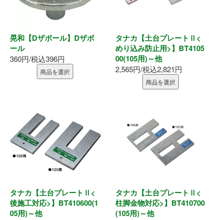
晃和【Dザボール】Dザボ
タナカ【土台プレートⅡ<
ール
めり込み防止用>】BT4105
00(105用)～他
360円/税込396円
2,565円/税込2,821円
商品を選択
商品を選択
タナカ【土台プレートⅡ<
タナカ【土台プレートⅡ<
後施工対応>】BT410600(1
柱脚金物対応>】BT410700
05用)～他
(105用)～他