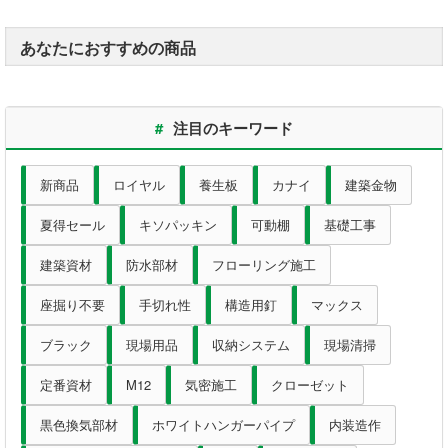
あなたにおすすめの商品
#
注目のキーワード
新商品
ロイヤル
養生板
カナイ
建築金物
夏得セール
キソパッキン
可動棚
基礎工事
建築資材
防水部材
フローリング施工
座掘り不要
手切れ性
構造用釘
マックス
ブラック
現場用品
収納システム
現場清掃
定番資材
M12
気密施工
クローゼット
黒色換気部材
ホワイトハンガーパイプ
内装造作