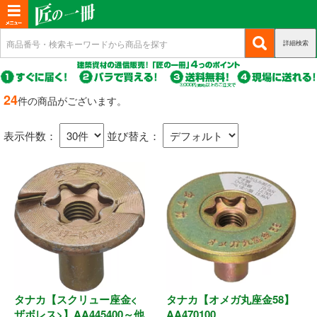
T
o
詳細検索
(c
新規会員登録
g
u
g
r
(c
ログイン
r
l
u
24
件の商品がございます。
e
r
(c
e
マイページ
n
r
u
n
t)
表示件数：
並び替え：
e
r
n
a
商品カテゴリから選ぶ
r
t)
e
v
n
i
基礎・土台関連
t)
g
a
構造金物
t
耐震制震
i
o
タナカ【スクリュー座金<
タナカ【オメガ丸座金58】
機械打 釘・ビス
n
ザボレス>】AA445400～他
AA470100