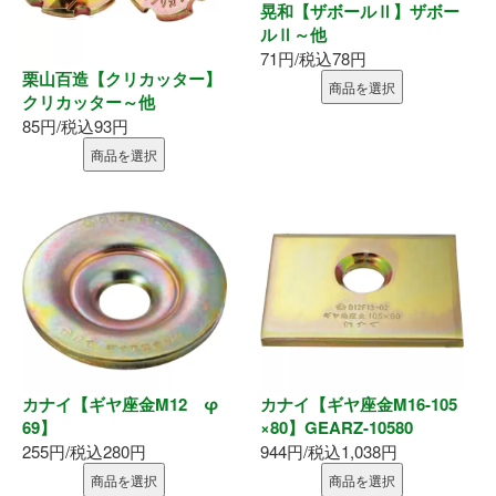
お問い合わせ
晃和【ザボールⅡ】ザボー
ルⅡ～他
71円/税込78円
栗山百造【クリカッター】
商品を選択
クリカッター～他
85円/税込93円
商品を選択
カナイ【ギヤ座金M12 φ
カナイ【ギヤ座金M16-105
69】
×80】GEARZ-10580
255円/税込280円
944円/税込1,038円
商品を選択
商品を選択