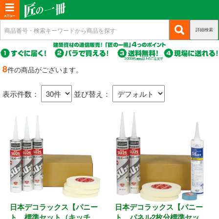
T
o
詳細検索
(c
新規会員登録
g
u
g
r
(c
ログイン
r
l
u
8
件の商品がございます。
e
r
(c
e
マイページ
n
r
u
n
t)
表示件数：
並び替え：
e
r
n
a
商品カテゴリから選ぶ
r
t)
e
v
n
i
基礎・土台関連
t)
g
a
構造金物
t
耐震制震
i
o
日本デコラックス【パニー
日本デコラックス【パニー
機械打 釘・ビス
n
ト 標準セット（キッチ
ト パネル2枚分標準セッ