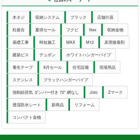
墨出器・距離計
木ネジ
収納システム
ブラック
店舗什器
測定・検査
柱接合
夏得セール
フクビ
litex
収納金物
大工道具
基礎工事
時短施工
MAX
M12
床用接着剤
作業工具
建築ビス
デュポン
ホワイトハンガーパイプ
養生テープ
8月セール
住宅設備
現場用品
作業用品
ステンレス
ブラックハンガーパイプ
ホーム
強制給排気 ダンパー付き 72° 網なし
Joto
Zマーク
初めての方へ
透湿防水シート
新商品
リフォーム
会社案内
コンパクト金物
お支払い方法