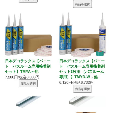
商品を選択
内装部材
水廻り
物干し
換気部材
日本デコラックス【パニー
日本デコラックス【パニー
通気部材
ト バスルーム専用接着剤
ト バスルーム専用接着剤
セット】TMYA～他
セット3枚用 （バスルーム
外装部材
専用）】TMYD-W～他
7,280円/税込8,008円
6,120円/税込6,732円
商品を選択
アルミ型材
商品を選択
外構部材