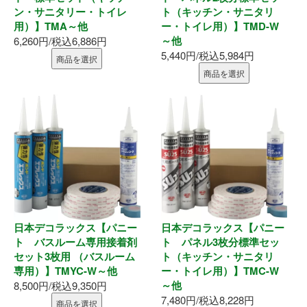
ン・サニタリー・トイレ
ト（キッチン・サニタリ
釘・ねじ
用）】TMA～他
ー・トイレ用）】TMD-W
～他
6,260円/税込6,886円
5,440円/税込5,984円
接着剤
商品を選択
商品を選択
防水・気密部材
断熱材
養生・保護材
屋内用手すり
日本デコラックス【パニー
日本デコラックス【パニー
屋外用手すり
ト バスルーム専用接着剤
ト パネル3枚分標準セッ
セット3枚用 （バスルーム
ト（キッチン・サニタリ
棚柱・収納
専用）】TMYC-W～他
ー・トイレ用）】TMC-W
～他
8,500円/税込9,350円
7,480円/税込8,228円
点検口・収納庫
商品を選択