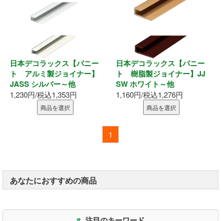
表札
ポスト
現場用品
日本デコラックス【パニー
日本デコラックス【パニー
ト アルミ製ジョイナー】
ト 樹脂製ジョイナー】JJ
照明
JASS シルバー～他
SW ホワイト～他
1,230円/税込1,353円
1,160円/税込1,276円
充電工具
商品を選択
商品を選択
エアー工具
1
電動工具
電動工具刃物
あなたにおすすめの商品
電動工具アクセサリ
#
注目のキーワード