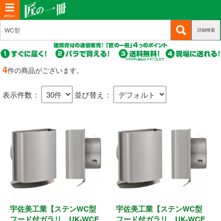
T
o
詳細検索
(c
新規会員登録
g
u
g
r
(c
ログイン
r
l
u
4
件の商品がございます。
e
r
(c
e
マイページ
n
r
u
n
t)
表示件数：
並び替え：
e
r
n
a
商品カテゴリから選ぶ
r
t)
e
v
n
i
基礎・土台関連
t)
g
a
構造金物
t
耐震制震
i
o
宇佐美工業【ステンWC型
宇佐美工業【ステンWC型
機械打 釘・ビス
n
フード付ガラリ UK-WCE
フード付ガラリ UK-WCE