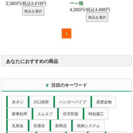
ー～他
2,380円/税込2,618円
4,260円/税込4,686円
商品を選択
内装部材
商品を選択
水廻り
1
物干し
換気部材
あなたにおすすめの商品
通気部材
#
注目のキーワード
外装部材
木ネジ
川口技研
ハンガーパイプ
基礎金物
アルミ型材
家事効率
エムエフ
住宅性能
時短施工
外構部材
丸座金
柱接合
新商品
収納システム