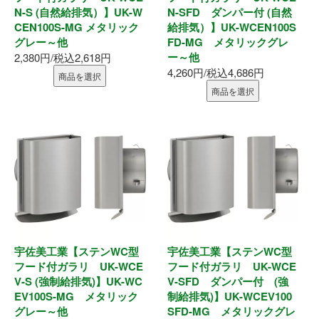
N-S (自然給排気）】UK-W
N-SFD ダンパー付 (自然
釘・ねじ
CEN100S-MG メタリック
給排気）】UK-WCEN100S
グレー～他
FD-MG メタリックグレ
ー～他
2,380円/税込2,618円
接着剤
4,260円/税込4,686円
商品を選択
商品を選択
防水・気密部材
断熱材
養生・保護材
屋内用手すり
屋外用手すり
宇佐美工業【ステンWC型
宇佐美工業【ステンWC型
フード付ガラリ UK-WCE
フード付ガラリ UK-WCE
棚柱・収納
V-S (強制給排気)】UK-WC
V-SFD ダンパー付 (強
EV100S-MG メタリック
制給排気)】UK-WCEV100
グレー～他
SFD-MG メタリックグレ
点検口・収納庫