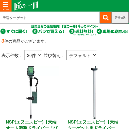
T
o
詳細検索
(c
新規会員登録
g
u
g
r
(c
ログイン
r
l
u
3
件の商品がございます。
e
r
(c
e
マイページ
n
r
u
n
t)
表示件数：
並び替え：
e
r
n
a
商品カテゴリから選ぶ
r
t)
e
v
n
i
基礎・土台関連
t)
g
a
構造金物
t
耐震制震
i
o
NSP(エヌエスピー)【天端
NSP(エヌエスピー)【天端
機械打 釘・ビス
n
オート調整ドライバー「ぴ
ターゲット用ドライバー