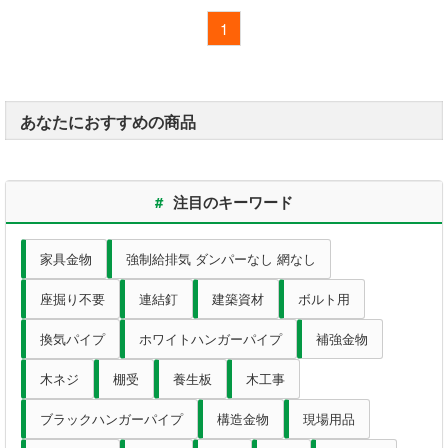
1
内装部材
水廻り
あなたにおすすめの商品
物干し
換気部材
#
注目のキーワード
通気部材
家具金物
強制給排気 ダンパーなし 網なし
外装部材
座掘り不要
連結釘
建築資材
ボルト用
換気パイプ
ホワイトハンガーパイプ
補強金物
アルミ型材
木ネジ
棚受
養生板
木工事
外構部材
ブラックハンガーパイプ
構造金物
現場用品