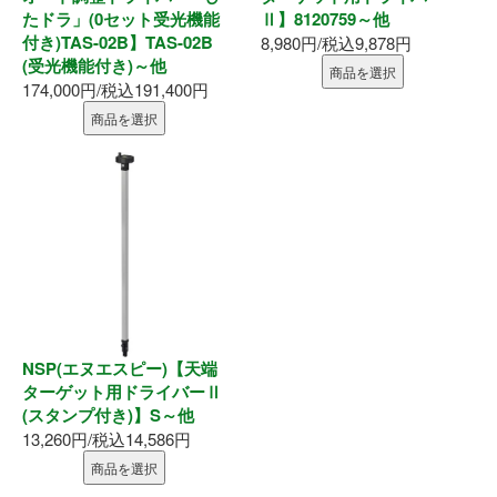
たドラ」(0セット受光機能
Ⅱ】8120759～他
釘・ねじ
付き)TAS-02B】TAS-02B
8,980円/税込9,878円
(受光機能付き)～他
商品を選択
174,000円/税込191,400円
接着剤
商品を選択
防水・気密部材
断熱材
養生・保護材
屋内用手すり
NSP(エヌエスピー)【天端
屋外用手すり
ターゲット用ドライバーⅡ
(スタンプ付き)】S～他
棚柱・収納
13,260円/税込14,586円
商品を選択
点検口・収納庫