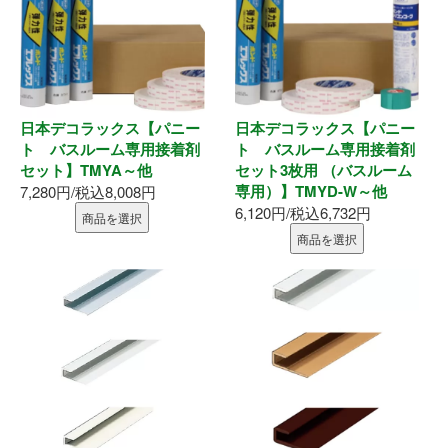
表札
ポスト
現場用品
日本デコラックス【パニー
日本デコラックス【パニー
ト バスルーム専用接着剤
ト バスルーム専用接着剤
照明
セット】TMYA～他
セット3枚用 （バスルーム
専用）】TMYD-W～他
7,280円/税込8,008円
充電工具
6,120円/税込6,732円
商品を選択
商品を選択
エアー工具
電動工具
電動工具刃物
電動工具アクセサリ