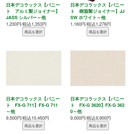
墨出器・距離計
日本デコラックス【パニー
日本デコラックス【パニー
ト アルミ製ジョイナー】
ト 樹脂製ジョイナー】JJ
JASS シルバー～他
SW ホワイト～他
測定・検査
1,230円/税込1,353円
1,160円/税込1,276円
商品を選択
商品を選択
大工道具
作業工具
作業用品
ホーム
初めての方へ
日本デコラックス【パニー
日本デコラックス【パニー
ト FX-G 711】FX-G 711
ト FX-G 3620】FX-G 362
会社案内
～他
0～他
9,500円/税込10,450円
9,000円/税込9,900円
お支払い方法
商品を選択
商品を選択