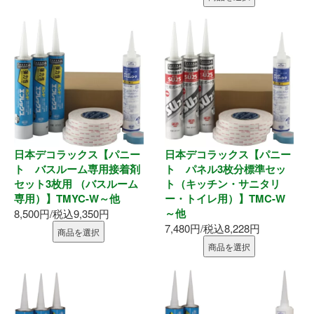
内装部材
水廻り
物干し
換気部材
日本デコラックス【パニー
日本デコラックス【パニー
ト バスルーム専用接着剤
ト パネル3枚分標準セッ
通気部材
セット3枚用 （バスルーム
ト（キッチン・サニタリ
専用）】TMYC-W～他
ー・トイレ用）】TMC-W
外装部材
～他
8,500円/税込9,350円
7,480円/税込8,228円
商品を選択
アルミ型材
商品を選択
外構部材