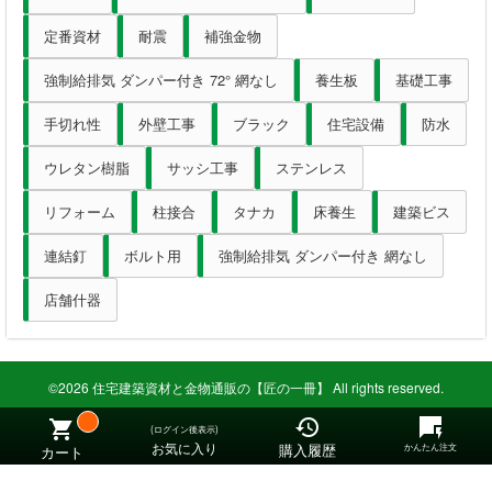
定番資材
耐震
補強金物
強制給排気 ダンパー付き 72° 網なし
養生板
基礎工事
手切れ性
外壁工事
ブラック
住宅設備
防水
ウレタン樹脂
サッシ工事
ステンレス
リフォーム
柱接合
タナカ
床養生
建築ビス
連結釘
ボルト用
強制給排気 ダンパー付き 網なし
店舗什器
©2026 住宅建築資材と金物通販の【匠の一冊】 All rights reserved.
(ログイン後表示)
お気に入り
購入履歴
かんたん注文
カート