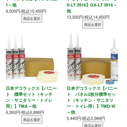
1～他
X-LT 3916】GX-LT 3916～
釘・ねじ
他
9,500円/税込10,450円
13,500円/税込14,850円
商品を選択
接着剤
商品を選択
防水・気密部材
断熱材
養生・保護材
屋内用手すり
日本デコラックス【パニー
日本デコラックス【パニー
ト 標準セット（キッチ
ト パネル2枚分標準セッ
屋外用手すり
ン・サニタリー・トイレ
ト（キッチン・サニタリ
用）】TMA～他
ー・トイレ用）】TMD-W
棚柱・収納
～他
6,260円/税込6,886円
5,440円/税込5,984円
商品を選択
点検口・収納庫
商品を選択