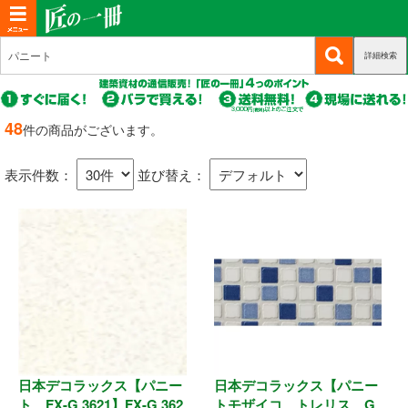
T
o
詳細検索
(c
新規会員登録
g
u
g
r
(c
ログイン
r
l
u
48
件の商品がございます。
e
r
(c
e
マイページ
n
r
u
n
t)
表示件数：
並び替え：
e
r
n
a
商品カテゴリから選ぶ
r
t)
e
v
n
i
基礎・土台関連
t)
g
a
構造金物
t
耐震制震
i
o
日本デコラックス【パニー
日本デコラックス【パニー
機械打 釘・ビス
n
ト FX-G 3621】FX-G 362
トモザイコ トレリス G