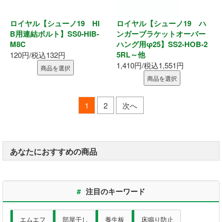
ロイヤル【シューノ19 HI
ロイヤル【シューノ19 ハ
B用連結ボルト】SS0-HIB-
ンガーブラケットオーバー
M8C
ハング用φ25】SS2-HOB-2
5RL～他
120円/税込132円
1,410円/税込1,551円
商品を選択
商品を選択
1
2
次へ
あなたにおすすめの商品
#
注目のキーワード
エムエフ
部屋干し
養生板
床鳴り防止