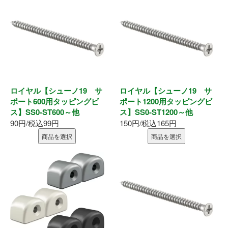
内装部材
水廻り
物干し
ロイヤル【シューノ19 サ
ロイヤル【シューノ19 サ
換気部材
ポート600用タッピングビ
ポート1200用タッピングビ
ス】SS0-ST600～他
ス】SS0-ST1200～他
90円/税込99円
150円/税込165円
通気部材
商品を選択
商品を選択
外装部材
アルミ型材
外構部材