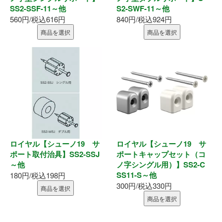
SS2-SSF-11～他
S2-SWF-11～他
釘・ねじ
560円/税込616円
840円/税込924円
商品を選択
商品を選択
接着剤
防水・気密部材
断熱材
養生・保護材
屋内用手すり
ロイヤル【シューノ19 サ
ロイヤル【シューノ19 サ
ポート取付治具】SS2-SSJ
ポートキャップセット（コ
～他
ノ字シングル用）】SS2-C
屋外用手すり
SS11-S～他
180円/税込198円
300円/税込330円
商品を選択
棚柱・収納
商品を選択
点検口・収納庫