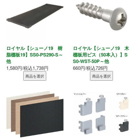
お問い合わせ
ロイヤル【シューノ19 樹
ロイヤル【シューノ19 木
脂棚板19】SS0-PS290-S～
棚板用ビス（50本入）】S
他
S0-WST-50P～他
1,580円/税込1,738円
660円/税込726円
商品を選択
商品を選択