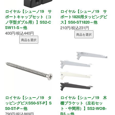
表札
ロイヤル【シューノ19 サ
ロイヤル【シューノ19 サ
ポスト
ポートキャップセット（コ
ポート1820用タッピングビ
ノ字型ダブル用）】SS2-C
ス】SS0-ST1820～他
現場用品
SW11-S～他
210円/税込231円
400円/税込440円
商品を選択
照明
商品を選択
充電工具
エアー工具
電動工具
電動工具刃物
ロイヤル【シューノ19 タ
ロイヤル【シューノ19 木
ッピングビスSS0-ST-P】S
棚ブラケット（左右セッ
電動工具アクセサリ
S0-ST-P～他
ト・中間用）】SS2-WOB-
R/L～他
790円/税込869円