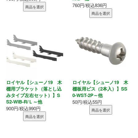
墨出器・距離計
760円/税込836円
商品を選択
商品を選択
測定・検査
大工道具
作業工具
作業用品
ロイヤル【シューノ19 木
ロイヤル【シューノ19 木
ホーム
棚用ブラケット（落とし込
棚板用ビス（2本入）】SS
みタイプ左右セット）】S
0-WST-2P～他
初めての方へ
S2-WIB-R/Ｌ～他
50円/税込55円
900円/税込990円
商品を選択
会社案内
商品を選択
お支払い方法