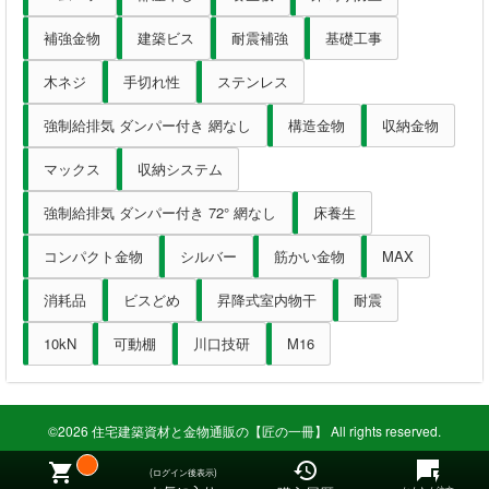
補強金物
建築ビス
耐震補強
基礎工事
木ネジ
手切れ性
ステンレス
強制給排気 ダンパー付き 網なし
構造金物
収納金物
マックス
収納システム
強制給排気 ダンパー付き 72° 網なし
床養生
コンパクト金物
シルバー
筋かい金物
MAX
消耗品
ビスどめ
昇降式室内物干
耐震
10kN
可動棚
川口技研
M16
©2026 住宅建築資材と金物通販の【匠の一冊】 All rights reserved.
(ログイン後表示)