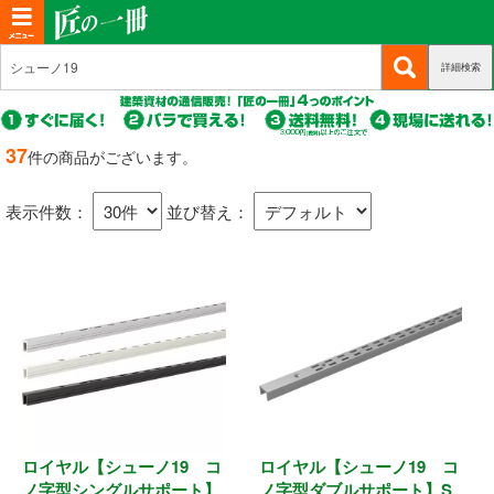
T
o
詳細検索
(c
新規会員登録
g
u
g
r
(c
ログイン
r
l
u
37
件の商品がございます。
e
r
(c
e
マイページ
n
r
u
n
t)
表示件数：
並び替え：
e
r
n
a
商品カテゴリから選ぶ
r
t)
e
v
n
i
基礎・土台関連
t)
g
a
構造金物
t
耐震制震
i
o
ロイヤル【シューノ19 コ
ロイヤル【シューノ19 コ
機械打 釘・ビス
n
ノ字型シングルサポート】
ノ字型ダブルサポート】S