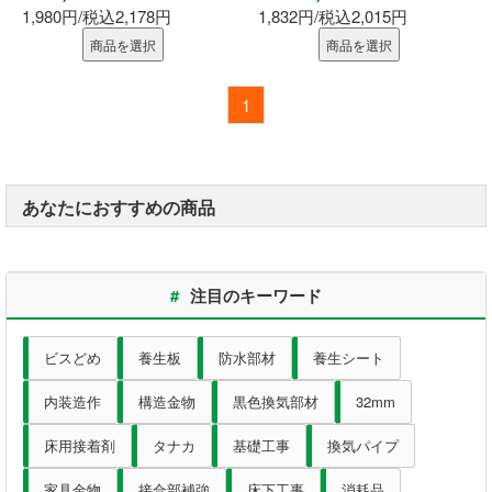
1,980円/税込2,178円
1,832円/税込2,015円
商品を選択
商品を選択
1
あなたにおすすめの商品
#
注目のキーワード
ビスどめ
養生板
防水部材
養生シート
内装造作
構造金物
黒色換気部材
32mm
床用接着剤
タナカ
基礎工事
換気パイプ
家具金物
接合部補強
床下工事
消耗品