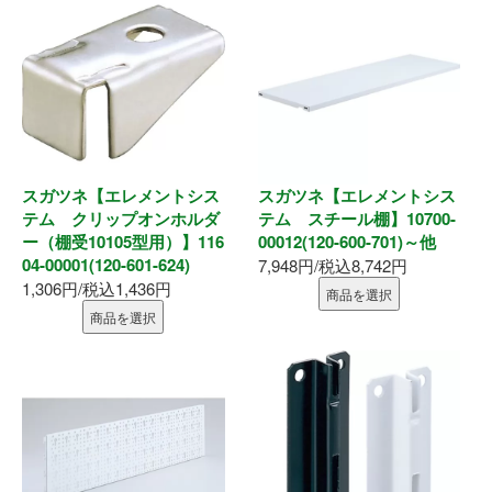
内装部材
水廻り
物干し
スガツネ【エレメントシス
スガツネ【エレメントシス
換気部材
テム クリップオンホルダ
テム スチール棚】10700-
ー（棚受10105型用）】116
00012(120-600-701)～他
04-00001(120-601-624)
7,948円/税込8,742円
通気部材
1,306円/税込1,436円
商品を選択
商品を選択
外装部材
アルミ型材
外構部材