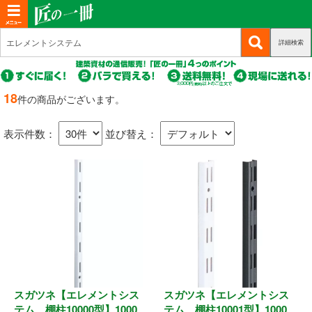
T
o
詳細検索
(c
新規会員登録
g
u
g
r
(c
ログイン
r
l
u
18
件の商品がございます。
e
r
(c
e
マイページ
n
r
u
n
t)
表示件数：
並び替え：
e
r
n
a
商品カテゴリから選ぶ
r
t)
e
v
n
i
基礎・土台関連
t)
g
a
構造金物
t
耐震制震
i
o
スガツネ【エレメントシス
スガツネ【エレメントシス
機械打 釘・ビス
n
テム 棚柱10000型】1000
テム 棚柱10001型】1000