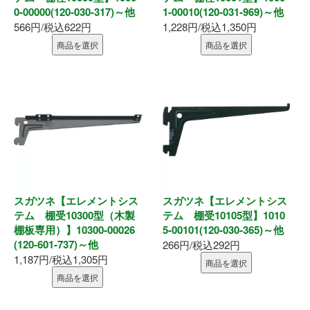
0-00000(120-030-317)～他
1-00010(120-031-969)～他
釘・ねじ
566円/税込622円
1,228円/税込1,350円
商品を選択
商品を選択
接着剤
防水・気密部材
断熱材
養生・保護材
屋内用手すり
スガツネ【エレメントシス
スガツネ【エレメントシス
テム 棚受10300型（木製
テム 棚受10105型】1010
棚板専用）】10300-00026
5-00101(120-030-365)～他
屋外用手すり
(120-601-737)～他
266円/税込292円
1,187円/税込1,305円
商品を選択
棚柱・収納
商品を選択
点検口・収納庫