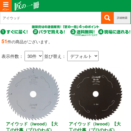
T
o
詳細検索
(c
新規会員登録
g
u
g
r
(c
ログイン
r
l
u
51
件の商品がございます。
e
r
(c
e
マイページ
n
r
u
n
t)
表示件数：
並び替え：
e
r
n
a
商品カテゴリから選ぶ
r
t)
e
v
n
i
基礎・土台関連
t)
g
a
構造金物
t
耐震制震
i
o
アイウッド（iwood）【大
アイウッド（iwood）【大
機械打 釘・ビス
n
工の仕事（プロのわざ）
工の仕事（プロのわざ）