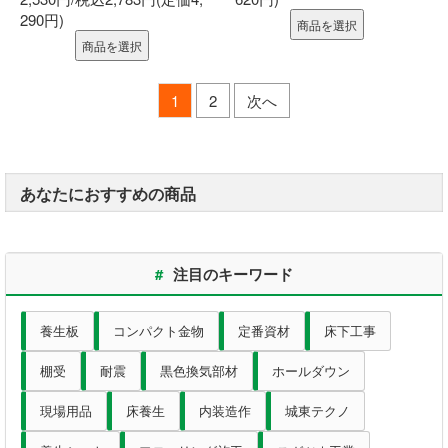
290円)
商品を選択
商品を選択
1
2
次へ
あなたにおすすめの商品
#
注目のキーワード
養生板
コンパクト金物
定番資材
床下工事
棚受
耐震
黒色換気部材
ホールダウン
現場用品
床養生
内装造作
城東テクノ