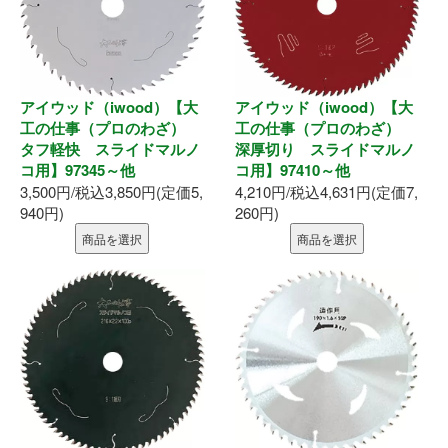
表札
ポスト
現場用品
アイウッド（iwood）【大
アイウッド（iwood）【大
工の仕事（プロのわざ）
工の仕事（プロのわざ）
タフ軽快 スライドマルノ
深厚切り スライドマルノ
照明
コ用】97345～他
コ用】97410～他
3,500円/税込3,850円(定価5,
4,210円/税込4,631円(定価7,
充電工具
940円)
260円)
商品を選択
商品を選択
エアー工具
電動工具
電動工具刃物
電動工具アクセサリ