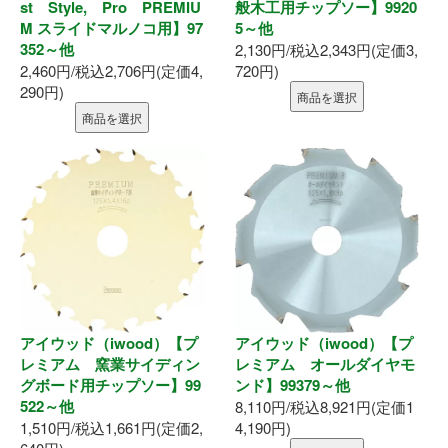
st Style, Pro PREMIU
般木工用チップソー】9920
M スライドマルノコ用】97
5～他
352～他
2,130円/税込2,343円(定価3,
2,460円/税込2,706円(定価4,
720円)
290円)
商品を選択
商品を選択
アイウッド（iwood）【プ
アイウッド（iwood）【プ
レミアム 窯業サイディン
レミアム オールダイヤモ
グボード用チップソー】99
ンド】99379～他
522～他
8,110円/税込8,921円(定価1
1,510円/税込1,661円(定価2,
4,190円)