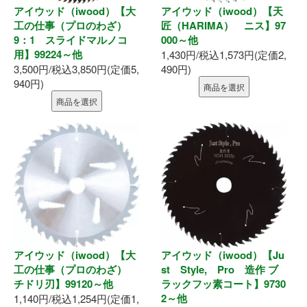
墨出器・距離計
アイウッド（iwood）【大
アイウッド（iwood）【天
工の仕事（プロのわざ）
匠（HARIMA） ニス】97
9：1 スライドマルノコ
000～他
測定・検査
用】99224～他
1,430円/税込1,573円(定価2,
3,500円/税込3,850円(定価5,
490円)
大工道具
940円)
商品を選択
商品を選択
作業工具
作業用品
ホーム
初めての方へ
会社案内
アイウッド（iwood）【大
アイウッド（iwood）【Ju
工の仕事（プロのわざ）
st Style, Pro 造作 ブ
お支払い方法
チドリ刃】99120～他
ラックフッ素コート】9730
2～他
1,140円/税込1,254円(定価1,