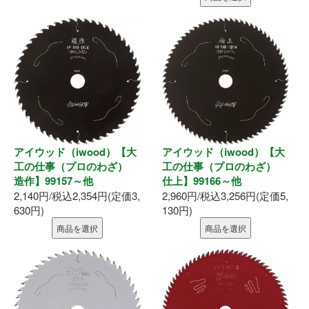
内装部材
水廻り
物干し
換気部材
アイウッド（iwood）【大
アイウッド（iwood）【大
工の仕事（プロのわざ）
工の仕事（プロのわざ）
通気部材
造作】99157～他
仕上】99166～他
2,140円/税込2,354円(定価3,
2,960円/税込3,256円(定価5,
外装部材
630円)
130円)
商品を選択
商品を選択
アルミ型材
外構部材