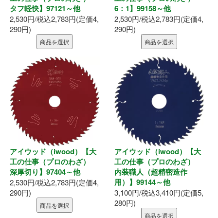
タフ軽快】97121～他
6：1】99158～他
釘・ねじ
2,530円/税込2,783円(定価4,
2,530円/税込2,783円(定価4,
290円)
290円)
接着剤
商品を選択
商品を選択
防水・気密部材
断熱材
養生・保護材
屋内用手すり
アイウッド（iwood）【大
アイウッド（iwood）【大
工の仕事（プロのわざ）
工の仕事（プロのわざ）
屋外用手すり
深厚切り】97404～他
内装職人（超精密造作
用）】99144～他
2,530円/税込2,783円(定価4,
棚柱・収納
290円)
3,100円/税込3,410円(定価5,
280円)
商品を選択
点検口・収納庫
商品を選択