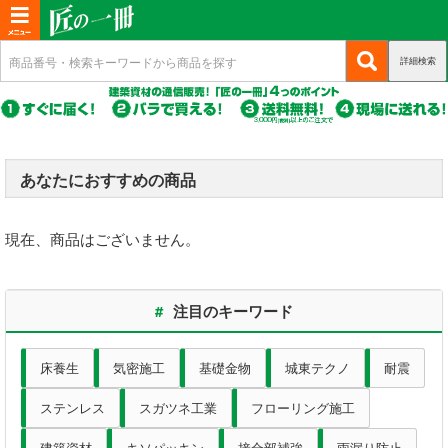
T
o
詳細検索
(c
新規会員登録
g
u
g
r
(c
ログイン
r
l
u
e
r
(c
e
マイページ
n
r
u
あなたにおすすめの商品
n
t)
e
r
n
a
商品カテゴリから選ぶ
r
t)
e
現在、商品はございません。
v
n
i
基礎・土台関連
t)
g
#
注目のキーワード
a
構造金物
t
床養生
気密施工
基礎金物
城東テクノ
耐震
耐震制震
i
ステンレス
スガツネ工業
フローリング施工
o
機械打 釘・ビス
n
建築資材
キソパッキン
接合部補強
雨漏り防止