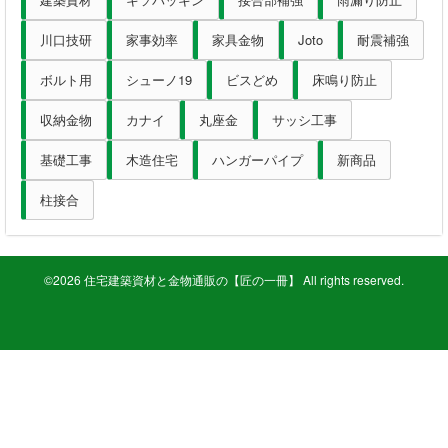
釘・ねじ
川口技研
家事効率
家具金物
Joto
耐震補強
ボルト用
シューノ19
ビスどめ
床鳴り防止
接着剤
収納金物
カナイ
丸座金
サッシ工事
防水・気密部材
基礎工事
木造住宅
ハンガーパイプ
新商品
断熱材
柱接合
養生・保護材
©2026 住宅建築資材と金物通販の【匠の一冊】 All rights reserved.
屋内用手すり
屋外用手すり
棚柱・収納
点検口・収納庫