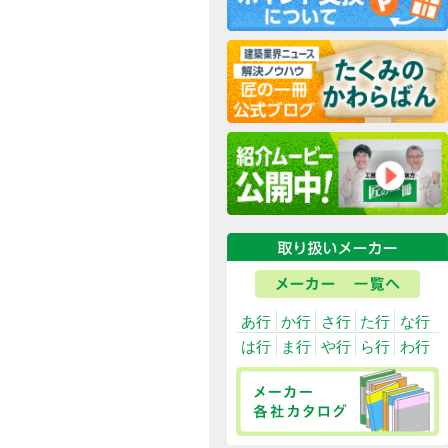
あ行
か行
さ
は行
ま行
や