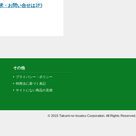
A.お電話でのご注文は承っており
ません。インターネットからかま
たは、カタログ付属の専用FAX用
紙にてご注文ください。
その他よくあるご質問はコチラ
お問い合せ
カタログ請求・お問い合せはｺﾁﾗ
その他