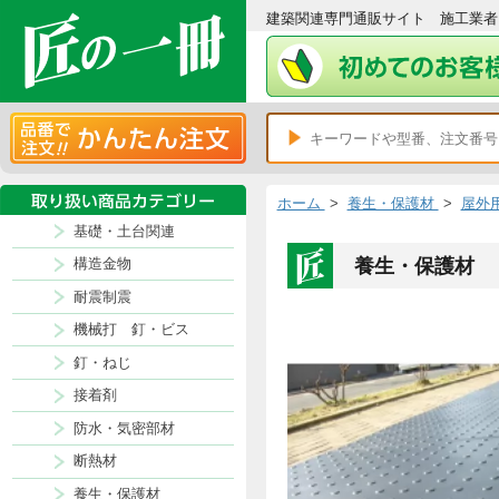
建築関連専門通販サイト 施
ホーム
>
養生・保護材
基礎・土台関連
養生・保護
構造金物
耐震制震
機械打 釘・ビス
釘・ねじ
接着剤
防水・気密部材