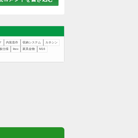
20
21
22
2
27
28
29
3
新規コメントを書き込む
新商品
エムエフ
内装造作
収納システム
カネシン
店舗什器
床合板仕様
litex
家具金物
M16