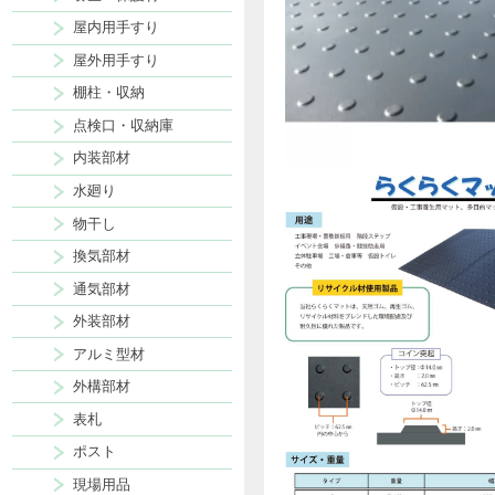
断熱材
養生・保護材
屋内用手すり
屋外用手すり
棚柱・収納
点検口・収納庫
内装部材
水廻り
物干し
換気部材
通気部材
外装部材
アルミ型材
外構部材