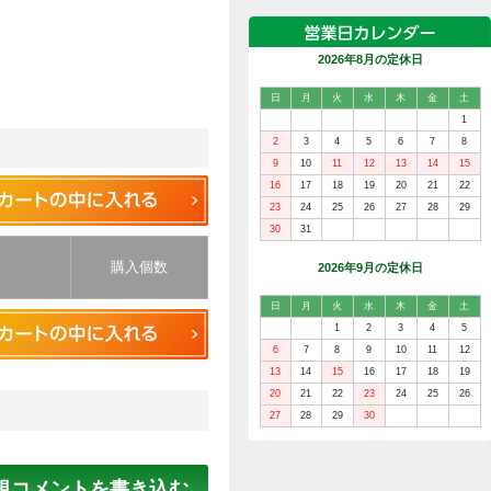
2026年
日
月
火
水
2
3
4
5
9
10
11
1
16
17
18
1
23
24
25
2
30
31
購入個数
2026年
ります)
日
月
火
水
1
2
6
7
8
9
13
14
15
1