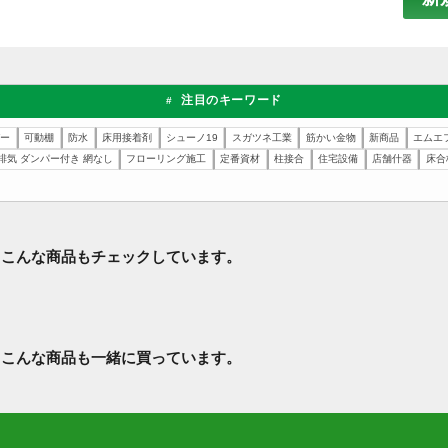
お客様の声
想をぜひお寄せください。
注目のキーワード
#
シルバー
可動棚
防水
床用接着剤
シューノ19
スガツネ工業
筋かい金物
強制給排気 ダンパー付き 網なし
フローリング施工
定番資材
柱接合
住宅設備
人は、こんな商品もチェックしています。