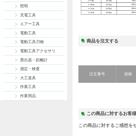
表札
ポスト
現場用品
照明
充電工具
エアー工具
電動工具
商品を注文する
電動工具刃物
電動工具アクセサリ
墨出器・距離計
測定・検査
注文番号
大工道具
作業工具
作業用品