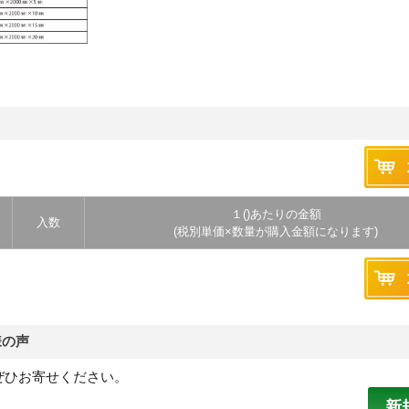
１()あたりの金額
規格
入数
(税別単価×数量が購入金額にな