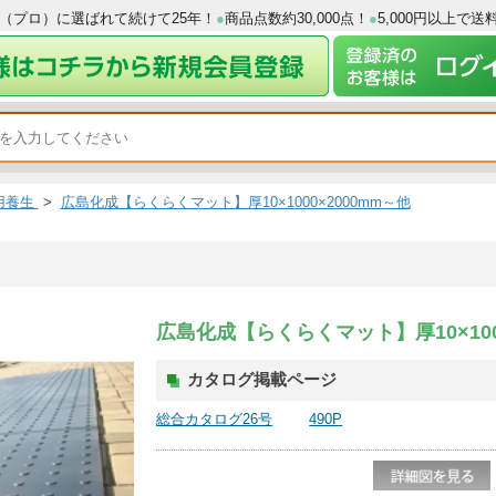
工業者（プロ）に選ばれて続けて25年！
●
商品点数約30,000点！
●
5,0
>
屋外用養生
>
広島化成【らくらくマット】厚10×1000×2000mm～他
材
広島化成【らくらくマット】厚1
カタログ掲載ページ
総合カタログ26号
490P