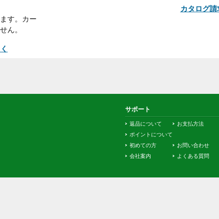
■発送について
ヤマト運輸、佐川急便、西濃など
の運送会社がお届けします。また
商品によってはメーカーから直接
15日以内にお近
お届けします。※お客様による配
、又はコンビニ店
送業者、配送日時の指定はいただ
い。
けません。
になります。カー
出来ません。
て詳しく
サポート