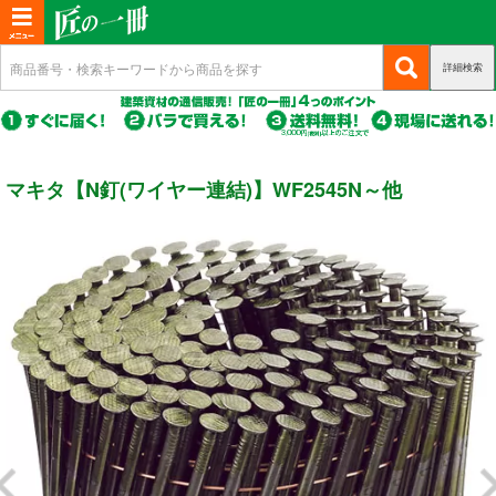
T
o
詳細検索
(c
新規会員登録
g
u
g
r
(c
ログイン
r
l
u
e
r
(c
e
マイページ
マキタ【N釘(ワイヤー連結)】WF2545N～他
n
r
u
n
t)
e
r
n
a
商品カテゴリから選ぶ
r
t)
e
v
n
i
基礎・土台関連
t)
g
a
構造金物
t
耐震制震
i
o
機械打 釘・ビス
n