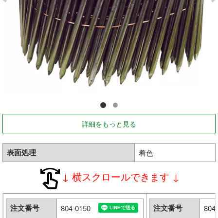
釘・ねじ
接着剤
防水・気密部材
断熱材
養生・保護材
詳細をもっと見る
屋内用手すり
表面処理
着色
屋外用手すり
↓ 横スクロールできます ↓
棚柱・収納
注文番号
注文番号
804-0150
804
点検口・収納庫