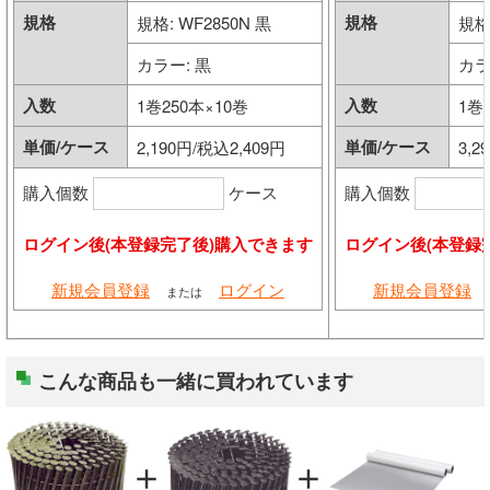
規格
規格
規格: WF2850N 黒
規格:
内装部材
カラー: 黒
カラ
水廻り
入数
入数
1巻250本×10巻
1巻
単価/ケース
単価/ケース
2,190円/税込2,409円
3,2
物干し
購入個数
ケース
購入個数
換気部材
ログイン後(本登録完了後)購入できます
ログイン後(本登録
通気部材
新規会員登録
ログイン
新規会員登録
または
外装部材
こんな商品も一緒に買われています
アルミ型材
外構部材
add
add