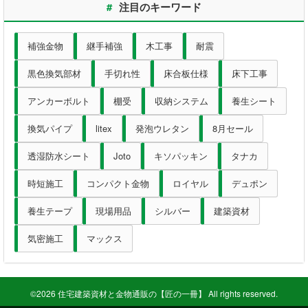
#
注目のキーワード
墨出器・距離計
測定・検査
補強金物
継手補強
木工事
耐震
黒色換気部材
手切れ性
床合板仕様
床下工事
大工道具
アンカーボルト
棚受
収納システム
養生シート
作業工具
換気パイプ
litex
発泡ウレタン
8月セール
作業用品
透湿防水シート
Joto
キソパッキン
タナカ
時短施工
コンパクト金物
ロイヤル
デュポン
ホーム
養生テープ
現場用品
シルバー
建築資材
初めての方へ
気密施工
マックス
会社案内
お支払い方法
©2026 住宅建築資材と金物通販の【匠の一冊】 All rights reserved.