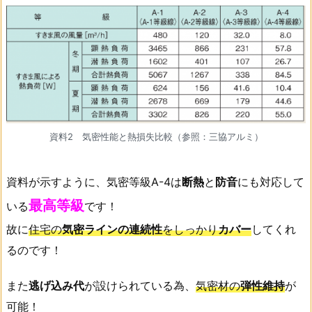
資料2 気密性能と熱損失比較（参照：三協アルミ）
資料が示すように、気密等級A-4は
断熱
と
防音
にも対応して
最高等級
いる
です！
故に
住宅の
気密ラインの連続性
をしっかり
カバー
してくれ
るのです！
また
逃げ込み代
が設けられている為、
気密材の
弾性維持
が
可能！