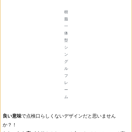
樹
脂
一
体
型
シ
ン
グ
ル
フ
レ
ー
ム
良い意味
で点検口らしくないデザインだと思いません
か？！