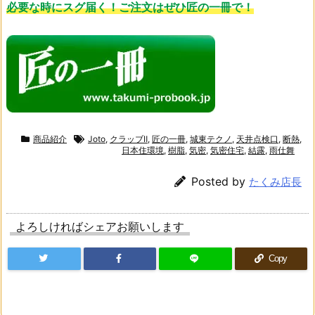
必要な時にスグ届く！ご注文はぜひ匠の一冊で！
商品紹介
Joto
,
クラッブⅡ
,
匠の一冊
,
城東テクノ
,
天井点検口
,
断熱
,
日本住環境
,
樹脂
,
気密
,
気密住宅
,
結露
,
雨仕舞
Posted by
たくみ店長
よろしければシェアお願いします
Copy