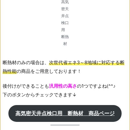
高気
密天
井点
検口
用
断熱
材
断熱材のみの場合は、
次世代省エネ3～8地域に対応する断
熱性能
の商品をご用意しております！
後付けができることも
汎用性の高さ
の1つですよね(^^♪
下のボタンからチェックできます↓
高気密天井点検口用 断熱材 商品ページ