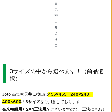
高
気
密
天
井
点
検
口
3サイズの中から選べます！（商品選
択）
Joto 高気密天井点検口は
455×455
、
240×240
、
400×600
の
3サイズ
をご用意しております！
在来軸組用
と
2×4工法用
がございますので、工法に合わせ