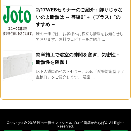
2/17WEBセミナーのご紹介：飾りじゃな
いのよ断熱は ～ 等級6“＋（プラス）”の
すすめ ～
匠の一冊では、お客様へお役立ち情報をお知らせし
ております。無料ウェビナーをご紹介 ...
簡単施工で浴室の隙間を塞ぎ、気密性・
断熱性を確保！
床下人通口のベストセラー、Joto「配管対応型キソ
点検口」をご紹介します。 浴室 ...
Copyright ©
2026
匠の一冊オフィシャルブログ 建築かわらばん
All Rights
Reserved.