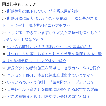
関連記事もチェック！
≫
断熱性能の低下しない、発泡系床用断熱材！
≫
断熱改修に最大400万円の大型補助、一次公募がスター
ト ～（一社）環境共創イニシアチブ～
≫
正しく施工できていますか？火災予防条例を遵守したキ
ッチンダクト管はどれ？
≫
いまさら聞けない！？ 基礎パッキンの基本のキ！
≫
【シロアリ対策におすすめ】永く効果を発揮するホウ酸
入りの防蟻気密シーリング材をご紹介
≫
厨房ダクトの断熱施工を簡単に！セラカバーSのご紹介
≫
コンセント部分、本当に気密処理出来ていますか？
≫
いろいろつかえて便利！『気密防水テープ』とは？
≫
天井レベル（高さ）を簡単に調整できるおすすめ製品
≫
ビスの種類まとめ！用途や使い分けのコツとは？