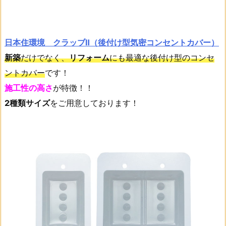
日本住環境 クラッブⅡ（後付け型気密コンセントカバー）
新築
だけでなく、
リフォーム
にも最適な後付け型のコンセ
ントカバー
です！
施工性の高さ
が特徴！！
2種類サイズ
をご用意しております！