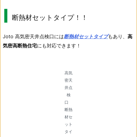
断熱材セットタイプ！！
Joto 高気密天井点検口には
断熱材セットタイプ
もあり、
高
気密高断熱住宅
にも対応できます！
高気
密天
井点
検
口
断熱
材セ
ット
タイ