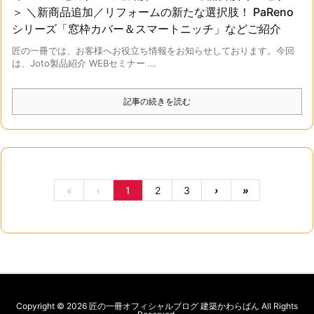
＞ ＼新商品追加／リフォームの新たな選択肢！ PaReno
シリーズ「窓枠カバー＆スマートニッチ」などご紹介
匠の一冊では、お客様へお役立ち情報をお知らせしております。今回
は、Joto製品紹介 WEBセミナー ...
記事の続きを読む
«
‹
1
2
3
›
»
Copyright ©
2026
匠の一冊オフィシャルブログ 建築かわらばん
All Rights