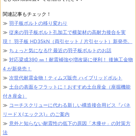
関連記事もチェック！
≫
羽子板ボルトの移り変わり
≫
従来の羽子板ボルト孔加工で横架材の高耐力接合を実
現！ 羽子板 HD35kN（両引セット / 片引セット）新発売。
≫
ちょっと気になる!? 最近の羽子板ボルトのお話
≫
対応梁成390 ㎜！耐震補強や増改築に便利！ 後施工金物
4 が新発売！
≫
次世代耐震金物！ティムズ販売 ハイブリッドボルト
≫
土台の表面をフラットに！おすすめ土台座金（座掘機能
付き座金）
≫
コーチスクリューに代わる新しい構造接合用ビス『パネ
リードＸ(エックス)』のご案内
≫
意外と知らない耐震性の低下の原因「木痩せ」の対策方
法