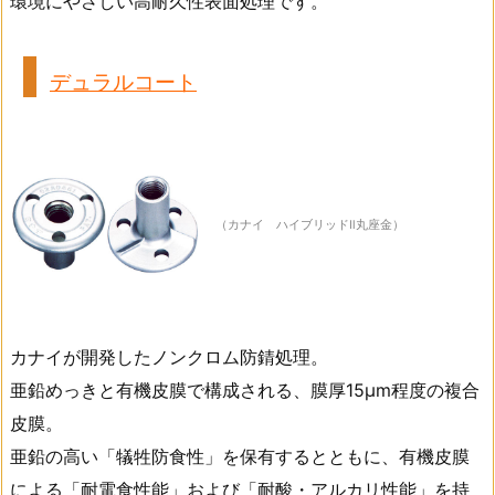
環境にやさしい高耐久性表面処理です。
デュラルコート
（カナイ ハイブリッドⅡ丸座金）
カナイが開発したノンクロム防錆処理。
亜鉛めっきと有機皮膜で構成される、膜厚15μm程度の複合
皮膜。
亜鉛の高い「犠牲防食性」を保有するとともに、有機皮膜
による「耐電食性能」および「耐酸・アルカリ性能」を持