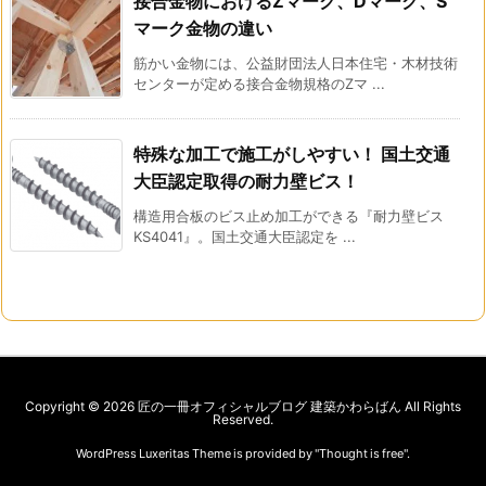
接合金物におけるZマーク、Dマーク、S
マーク金物の違い
筋かい金物には、公益財団法人日本住宅・木材技術
センターが定める接合金物規格のZマ ...
特殊な加工で施工がしやすい！ 国土交通
大臣認定取得の耐力壁ビス！
構造用合板のビス止め加工ができる『耐力壁ビス
KS4041』。国土交通大臣認定を ...
Copyright ©
2026
匠の一冊オフィシャルブログ 建築かわらばん
All Rights
Reserved.
WordPress Luxeritas Theme is provided by "
Thought is free
".