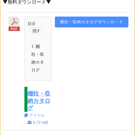
▼無料ダウンロード▼
棚柱・収納カタログダウンロ－ド
目次
1.
棚
柱・収
納カタ
ログ
棚柱・収
納カタロ
グ
ファイル
6.72 MB