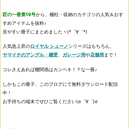
匠の一冊第19号
から、棚柱・収納のカテゴリの人気＆おす
すめアイテムを抜粋♪
見やすい冊子にまとめましたヽ(*゜∀゜*)
人気急上昇の
ロイヤル シューノ
シリーズはもちろん、
ヤマイチのアングル・棚受
、
ガレージ用
や
店舗用
まで！
コレさえあれば棚関係はカンペキ！？な一冊♪
しかもこの冊子、このブログにて無料ダウンロード配信
中！
お手持ちの端末でぜひご覧ください(σ゜∀゜)σ