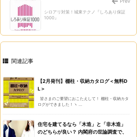
Prev
シロアリ対策！城東テクノ『しろあり保証
1000』
関連記事
【2月発刊】棚柱・収納カタログ＜無料D
L＞
皆さまのご要望におこたえして！ 棚柱・収納カタ
ログができました！ヽ ...
住宅を建てるなら「木造」と「非木造」
のどちらが良い？ 内閣府の世論調査で、