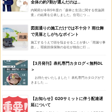
全体の約7割が選んだのは…
内閣府が令和5年度の「森林と生活に関する世論調
査」の結果を公表しました。住宅につ ...
図面通りの施工だけでは不十分？ 雨仕舞
で見落としがちなポイント
施工するうえで頭を悩ませることが多い「雨漏り事
故」。瑕疵担保保険の会社が独自に行 ...
【3月発刊】表札専門カタログ＜無料DL
＞
お待たせいたしました！ 表札専門カタログがで
きました ...
【お知らせ】G20サミットに伴う配達遅
延について