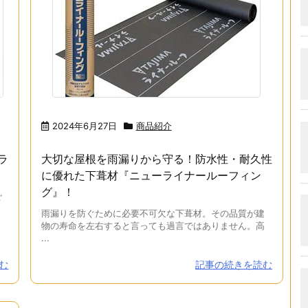
2024年6月27日
商品紹介
ラ
大切な屋根を雨漏りから守る！防水性・耐久性
に優れた下葺材『ニューライナールーフィン
グ』！
ご
雨漏りを防ぐために必要不可欠な下葺材。その品質が建
物の寿命を左右すると言っても過言ではありません。高
...
む
記事の続きを読む