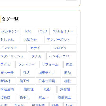
タグ一覧
BXカネシン
Joto
TOSO
WEBセミナー
おしゃれ
お知らせ
アンカーボルト
インテリア
カナイ
シロアリ
スタイリッシュ
タナカ
ハンギングバー
フクビ
ランドリー
リフォーム
内装
匠の一冊
収納
城東テクノ
断熱
断熱材
施工性
日本住環境
棚柱
構造金物
機能性
気密
気密性
点検口
物干し
省エネ
簡単施工
結露
耐久性
耐震制震
軽量
防水