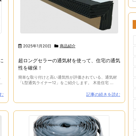
2025年1月20日
商品紹介
に
超ロングセラーの通気材を使って、住宅の通気
性を確保！
気
簡単な取り付けと高い通気性が評価されている、通気材
.
「L型通気ライナー12」をご紹介します。 木造住宅 ...
む
記事の続きを読む