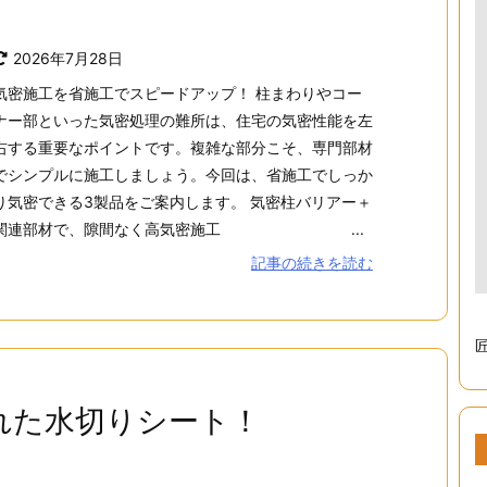
2026年7月28日
気密施工を省施工でスピードアップ！ 柱まわりやコー
ナー部といった気密処理の難所は、住宅の気密性能を左
右する重要なポイントです。複雑な部分こそ、専門部材
でシンプルに施工しましょう。今回は、省施工でしっか
り気密できる3製品をご案内します。 気密柱バリアー＋
関連部材で、隙間なく高気密施工 ...
記事の続きを読む
れた水切りシート！