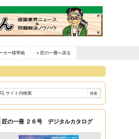
ーカー様寄稿
> 匠の一冊へ戻る
匠の一冊 ２６号 デジタルカタログ