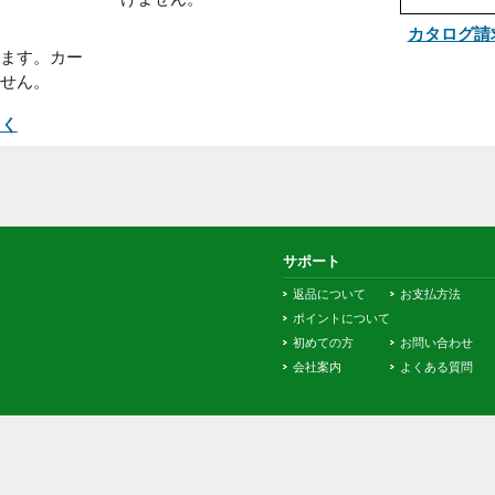
の運送会社がお届けします。また
商品によってはメーカーから直接
15日以内にお近
お届けします。※お客様による配
、又はコンビニ店
送業者、配送日時の指定はいただ
い。
けません。
になります。カー
出来ません。
て詳しく
サポート
返品について
お
ポイントについて