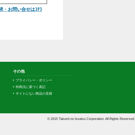
13
14
15
1
紙にてご注文ください。
20
21
22
2
27
28
29
3
その他よくあるご質問はコチラ
お問い合せ
カタログ請求・お問い合せはｺﾁﾗ
その他
支払方法
プライバシー・ポリシー
特商法に基づく表記