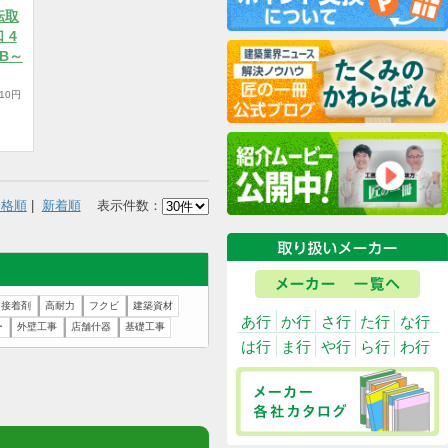
IKARI【回転取
型床下点検口 4
H-TYN460B～
100円/税込5,610円
商品を選択
価格順
|
新着順
表示件数：
建築ビス
床用接着剤
高耐力
フクビ
建築資材
あ行
か行
さ
棚受
シルバー
外壁工事
店舗什器
基礎工事
は行
ま行
や