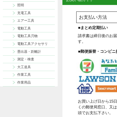
表札
ポスト
現場用品
お買い物ガイド
照明
充電工具
お支払い方法
エアー工具
■まとめ定期払
電動工具
請求書は締日後
電動工具刃物
す。
電動工具アクセサリ
■郵便振替・コ
墨出器・距離計
測定・検査
大工道具
作業工具
作業用品