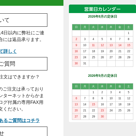
2026年
返品について
日
月
火
水
出荷日から14日以内に弊社にご連
絡頂いた場合には返品承ります。
2
3
4
5
9
10
11
1
返品について詳しく
16
17
18
1
23
24
25
2
よくあるご質問
30
31
2026年
Q.電話での注文はできますか？
日
月
火
水
A.お電話でのご注文は承っており
1
2
ません。インターネットからかま
6
7
8
9
たは、カタログ付属の専用FAX用