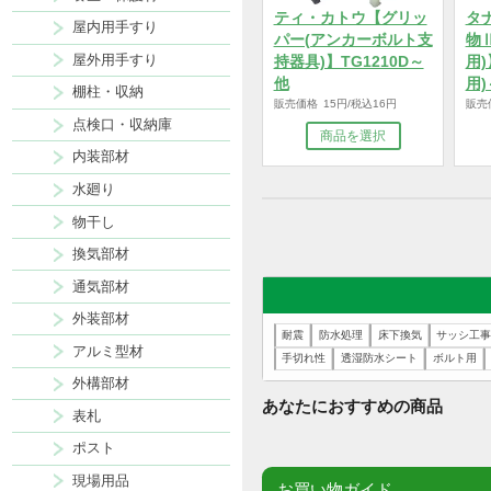
断熱材
養生・保護材
ティ・カトウ【グリッ
屋内用手すり
パー(アンカーボルト支
屋外用手すり
持器具)】TG1210D～
他
棚柱・収納
販売価格 15円/税込16円
点検口・収納庫
商品を選択
内装部材
水廻り
物干し
換気部材
通気部材
外装部材
耐震
防水処理
床下換気
サ
アルミ型材
手切れ性
透湿防水シート
ボ
外構部材
あなたにおすすめの商品