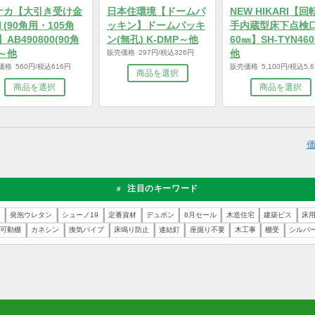
タナカ【大引き受け金
日本住環境【ドームパ
NEW H
物Ⅱ(90角用・105角
ッキン】ドームパッキ
手内蔵
用)】AB490800(90角
ン(無孔) K-DMP～他
60㎜】S
用)～他
販売価格 297円/税込326円
他
販売価格 560円/税込616円
販売価格 5,
商品を選択
商品を選択
注目のキーワード
#
ッシ工事
発泡ウレタン
シューノ19
定番資材
デュポン
8月セール
木造住宅
ルト用
可動棚
カネシン
換気パイプ
床鳴り防止
連結釘
座掘り不要
木工事