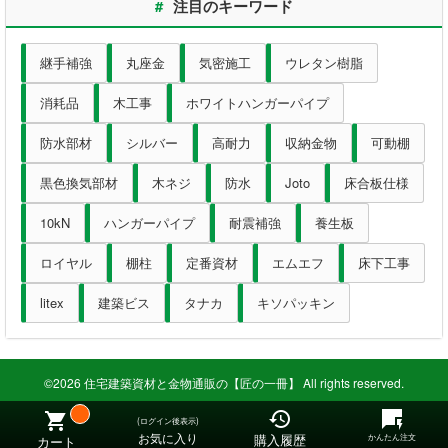
表札
#
注目のキーワード
ポスト
継手補強
丸座金
気密施工
ウレタン樹脂
消耗品
木工事
ホワイトハンガーパイプ
現場用品
防水部材
シルバー
高耐力
収納金物
可動棚
照明
黒色換気部材
木ネジ
防水
Joto
床合板仕様
充電工具
10kN
ハンガーパイプ
耐震補強
養生板
エアー工具
ロイヤル
棚柱
定番資材
エムエフ
床下工事
litex
建築ビス
タナカ
キソパッキン
電動工具
電動工具刃物
©2026 住宅建築資材と金物通販の【匠の一冊】 All rights reserved.
電動工具アクセサリ
(ログイン後表示)
お気に入り
購入履歴
かんたん注文
カート