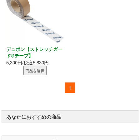
内装部材
水廻り
物干し
デュポン【ストレッチガー
ド®テープ】
換気部材
5,300円/税込5,830円
商品を選択
通気部材
1
外装部材
アルミ型材
あなたにおすすめの商品
外構部材