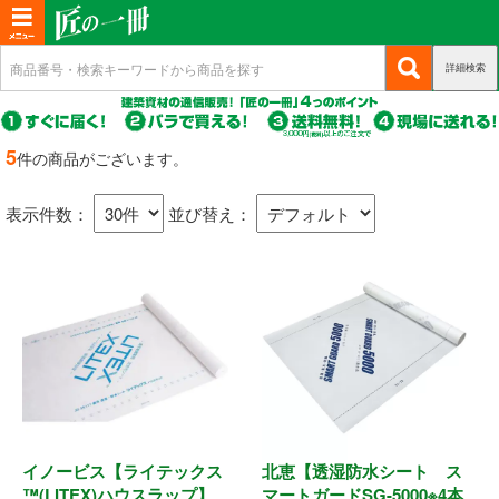
T
o
詳細検索
(c
新規会員登録
g
u
g
r
(c
ログイン
r
l
u
5
件の商品がございます。
e
r
(c
e
マイページ
n
r
u
n
t)
表示件数：
並び替え：
e
r
n
a
商品カテゴリから選ぶ
r
t)
e
v
n
i
基礎・土台関連
t)
g
a
構造金物
t
耐震制震
i
o
イノービス【ライテックス
北恵【透湿防水シート ス
機械打 釘・ビス
n
™(LITEX)ハウスラップ】
マートガードSG-5000※4本