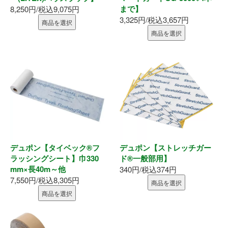
まで】
8,250円/税込9,075円
釘・ねじ
3,325円/税込3,657円
商品を選択
商品を選択
接着剤
防水・気密部材
断熱材
養生・保護材
屋内用手すり
デュポン【タイベック®フ
デュポン【ストレッチガー
ラッシングシート】巾330
ド®一般部用】
mm×長40m～他
340円/税込374円
屋外用手すり
7,550円/税込8,305円
商品を選択
商品を選択
棚柱・収納
点検口・収納庫