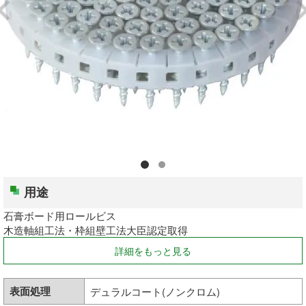
釘・ねじ
接着剤
防水・気密部材
断熱材
養生・保護材
用途
屋内用手すり
石膏ボード用ロールビス
木造軸組工法・枠組壁工法大臣認定取得
屋外用手すり
詳細をもっと見る
棚柱・収納
表面処理
デュラルコート(ノンクロム)
点検口・収納庫