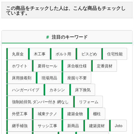
墨出器・距離計
この商品をチェックした人は、こんな商品もチェックし
ています。
測定・検査
大工道具
#
注目のキーワード
作業工具
丸座金
木工事
ボルト用
ビスどめ
住宅性能
作業用品
ホワイト
夏得セール
床合板仕様
定番資材
床用接着剤
現場用品
座掘り不要
ホーム
ハンガーパイプ
カネシン
床下換気
初めての方へ
強制給排気 ダンパー付き 網なし
リフォーム
会社案内
外壁工事
城東テクノ
建築金物
棚柱
お支払い方法
継手補強
サッシ工事
新商品
建築資材
Joto