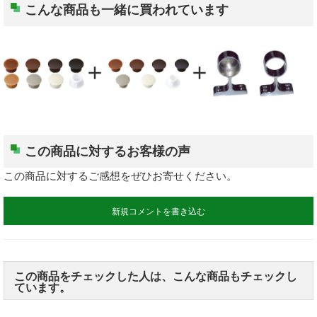
表札
こんな商品も一緒に買われています
ポスト
add
add
現場用品
照明
充電工具
この商品に対するお客様の声
この商品に対するご感想をぜひお寄せください。
エアー工具
新規コメントを書き込む
電動工具
電動工具刃物
この商品をチェックした人は、こんな商品もチェックし
ています。
電動工具アクセサリ