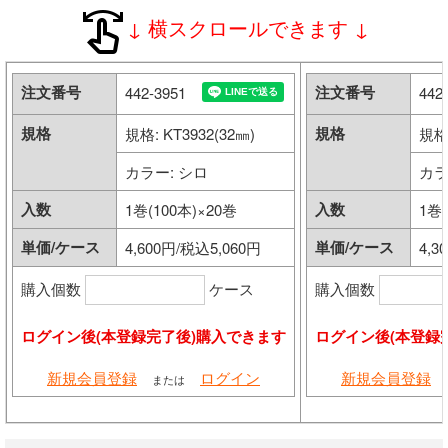
↓ 横スクロールできます ↓
内装部材
注文番号
注文番号
442-3951
442
水廻り
規格
規格
規格: KT3932(32㎜)
規格:
物干し
カラー: シロ
カラ
換気部材
入数
入数
1巻(100本)×20巻
1巻(
単価/ケース
単価/ケース
通気部材
4,600円/税込5,060円
4,3
購入個数
ケース
購入個数
外装部材
ログイン後(本登録完了後)購入できます
ログイン後(本登録
アルミ型材
新規会員登録
ログイン
新規会員登録
または
外構部材