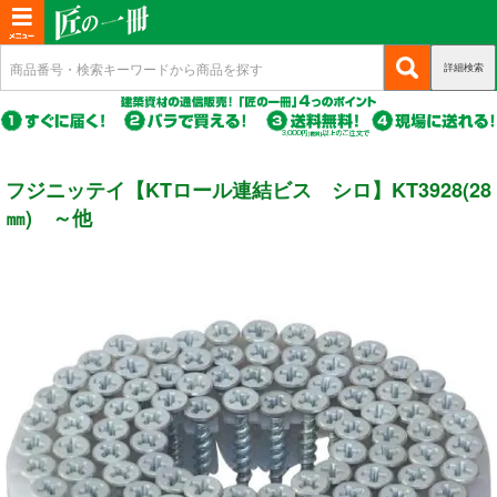
T
o
詳細検索
(c
新規会員登録
g
u
g
r
(c
ログイン
r
l
u
e
r
(c
e
マイページ
フジニッテイ【KTロール連結ビス シロ】KT3928(28
n
r
u
n
t)
e
㎜) ～他
r
n
a
商品カテゴリから選ぶ
r
t)
e
v
n
i
基礎・土台関連
t)
g
a
構造金物
t
耐震制震
i
o
機械打 釘・ビス
n