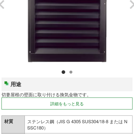
釘・ねじ
接着剤
防水・気密部材
断熱材
養生・保護材
用途
屋内用手すり
切妻屋根の壁面に取り付ける換気金物です。
屋外用手すり
詳細をもっと見る
棚柱・収納
材質
ステンレス鋼（JIS G 4305 SUS304/18-8 または N
SSC180）
点検口・収納庫