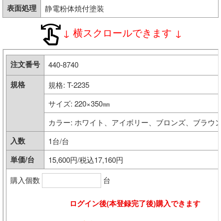
表面処理
静電粉体焼付塗装
内装部材
↓ 横スクロールできます ↓
水廻り
注文番号
440-8740
物干し
規格
規格: T-2235
換気部材
サイズ: 220×350㎜
通気部材
カラー: ホワイト、アイボリー、ブロンズ、ブラウ
入数
1台/台
外装部材
単価/台
15,600円/税込17,160円
アルミ型材
購入個数
台
外構部材
ログイン後(本登録完了後)購入できます