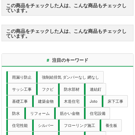
墨出器・距離計
この商品をチェックした人は、こんな商品もチェックし
ています。
測定・検査
この商品をチェックした人は、こんな商品もチェックし
大工道具
ています。
作業工具
#
注目のキーワード
作業用品
雨漏り防止
強制給排気 ダンパーなし 網なし
ホーム
サッシ工事
フクビ
防水部材
連結釘
初めての方へ
基礎工事
建築金物
木造住宅
Joto
床下工事
会社案内
防水
リフォーム
筋かい金物
住宅設備
お支払い方法
住宅性能
シルバー
フローリング施工
養生板